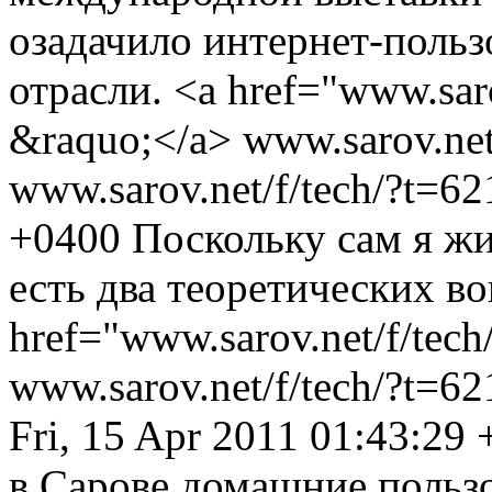
озадачило интернет-польз
отрасли. <a href="www.saro
&raquo;</a>
www.sarov.net
www.sarov.net/f/tech/?t=6
+0400
Поскольку сам я жи
есть два теоретических во
href="www.sarov.net/f/tec
www.sarov.net/f/tech/?t=62
Fri, 15 Apr 2011 01:43:29
в Сарове домашние пользо