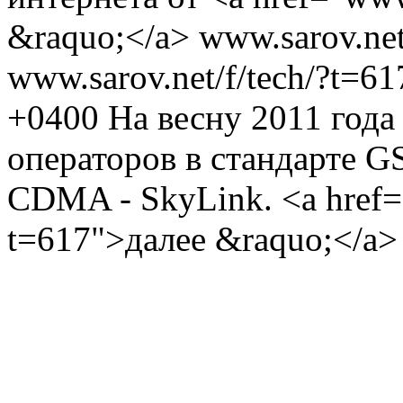
&raquo;</a>
www.sarov.net
www.sarov.net/f/tech/?t=6
+0400
На весну 2011 года
операторов в стандарте G
CDMA - SkyLink. <a href="
t=617">далее &raquo;</a>