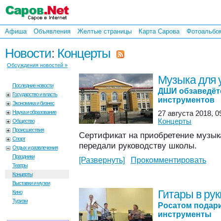
Афиша
Объявления
Желтые страницы
Карта Сарова
Фотоальбо
Новости
:
Концерты
Обсуждения новостей »
Музыка для 
Последние новости
ДШИ обзаведёт
Государство и власть
инструментов
Экономика и бизнес
Наука и образование
27 августа 2018, 0
Концерты
Общество
Происшествия
Сертификат на приобретение музык
Спорт
передали руководству школы.
Отдых и развлечения
Праздники
[Развернуть]
Прокомментировать
Театры
Концерты
Выставки и музеи
Гитары в рук
Кино
Туризм
Росатом подар
инструменты