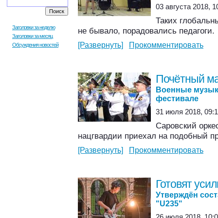
03 августа 2018, 1
Таких глобальн
Заголовки за неделю
не бывало, порадовались педагоги.
Заголовки за месяц
[Развернуть]
Прокомментировать
Обсуждения новостей
Почётный м
Военные музык
фестивале
31 июля 2018, 09:1
Саровский орке
нацгвардии приехал на подобный п
[Развернуть]
Прокомментировать
Готовят уси
Утверждён сост
"U235"
26 июля 2018, 10:0