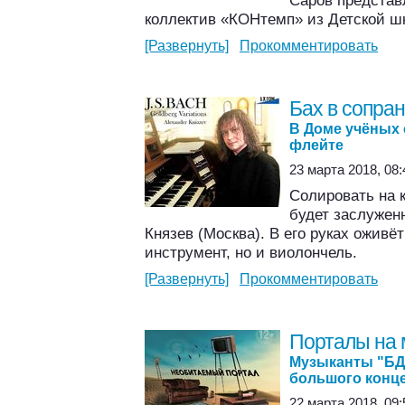
Саров представ
коллектив «КОНтемп» из Детской ш
[Развернуть]
Прокомментировать
Бах в сопра
В Доме учёных 
флейте
23 марта 2018, 08:
Солировать на 
будет заслужен
Князев (Москва). В его руках оживё
инструмент, но и виолончель.
[Развернуть]
Прокомментировать
Порталы на
Музыканты "БД
большого конц
22 марта 2018, 09: