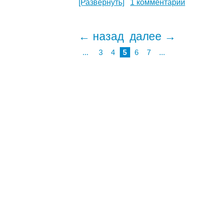
[Развернуть]
1 комментарий
← назад
далее →
...
3
4
5
6
7
...