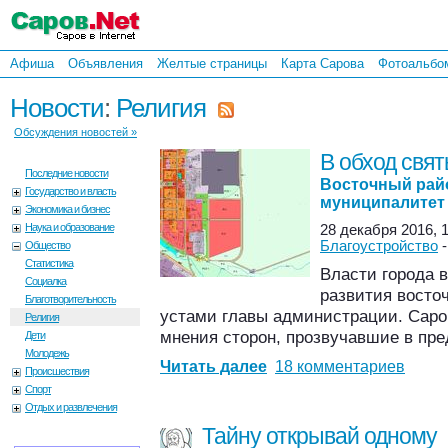
Афиша
Объявления
Желтые страницы
Карта Сарова
Фотоальбо
Новости
:
Религия
Обсуждения новостей »
В обход свя
Последние новости
Восточный райо
Государство и власть
муниципалитет
Экономика и бизнес
Наука и образование
28 декабря 2016, 1
Благоустройство
Общество
Статистика
Власти города 
Социалка
развития восточ
Благотворительность
устами главы администрации. Саро
Религия
мнения сторон, прозвучавшие в пре
Дети
Молодежь
Читать далее
18 комментариев
Происшествия
Спорт
Отдых и развлечения
Тайну открывай одному