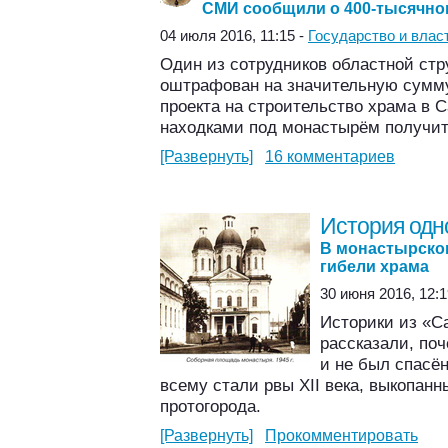
СМИ сообщили о 400-тысячном
04 июля 2016, 11:15 -
Государство и влас
Один из сотрудников областной ст
оштрафован на значительную сумм
проекта на строительство храма в 
находками под монастырём получит
[Развернуть]
16 комментариев
История одн
В монастырско
гибели храма
30 июня 2016, 12:1
Историки из «С
рассказали, по
и не был спасё
всему стали рвы XII века, выкопан
протогорода.
[Развернуть]
Прокомментировать