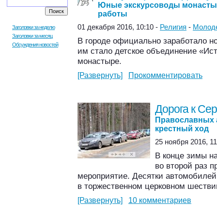
Юные экскурсоводы монастыр
работы
01 декабря 2016, 10:10 -
Религия
-
Молод
Заголовки за неделю
Заголовки за месяц
В городе официально заработало но
Обсуждения новостей
им стало детское объединение «Ис
монастыре.
[Развернуть]
Прокомментировать
Дорога к Се
Православных 
крестный ход
25 ноября 2016, 11
В конце зимы на
во второй раз 
мероприятие. Десятки автомобилей
в торжественном церковном шестви
[Развернуть]
10 комментариев