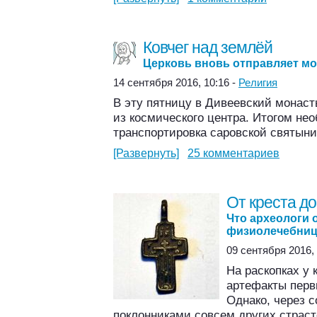
Ковчег над землёй
Церковь вновь отправляет м
14 сентября 2016, 10:16 -
Религия
В эту пятницу в Дивеевский монаст
из космического центра. Итогом не
транспортировка саровской святыни
[Развернуть]
25 комментариев
От креста до
Что археологи 
физиолечебни
09 сентября 2016, 
На раскопках у 
артефакты перв
Однако, через с
поклонниками совсем других страст