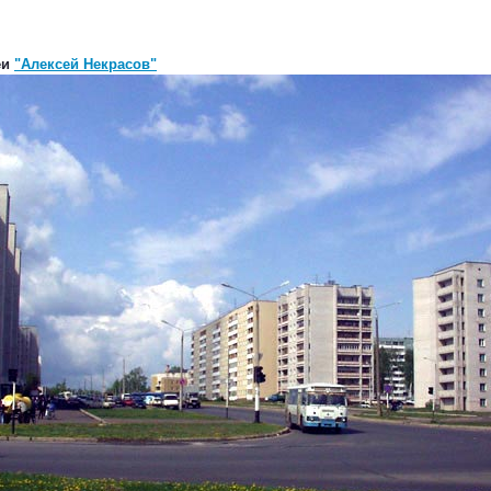
еи
"Алексей Некрасов"