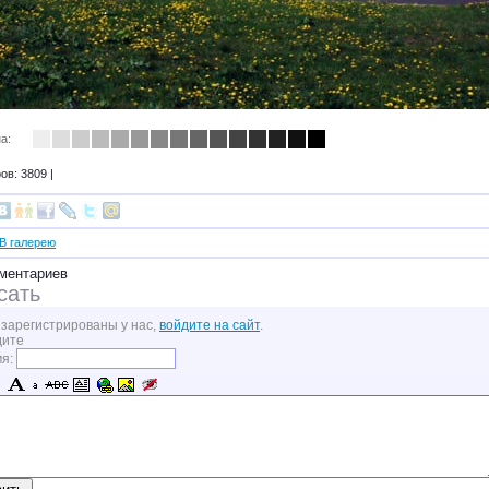
а:
в: 3809 |
В галерею
ментариев
сать
 зарегистрированы у нас,
войдите на сайт
.
дите
мя: