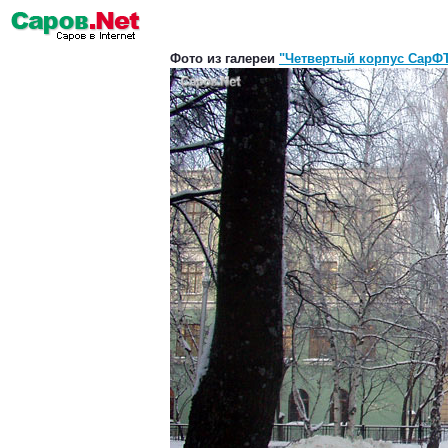
Фото из галереи
"Четвертый корпус СарФ