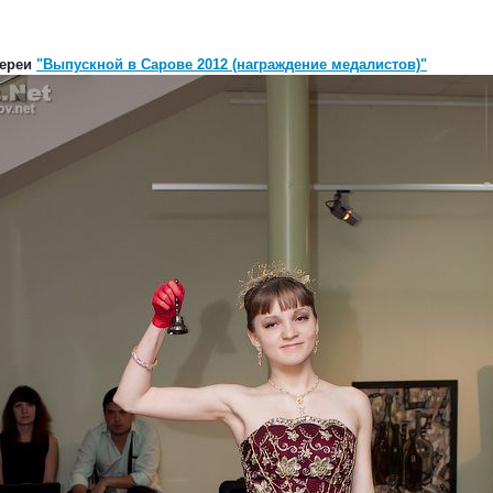
лереи
"Выпускной в Сарове 2012 (награждение медалистов)"