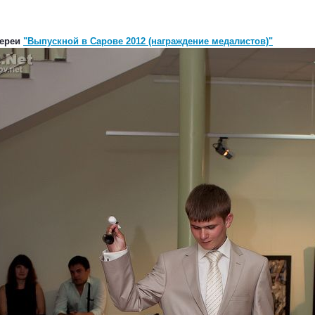
лереи
"Выпускной в Сарове 2012 (награждение медалистов)"