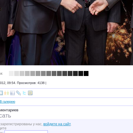
а:
012, 09:54. Просмотров: 4138 |
В галерею
ментариев
сать
 зарегистрированы у нас,
войдите на сайт
.
дите