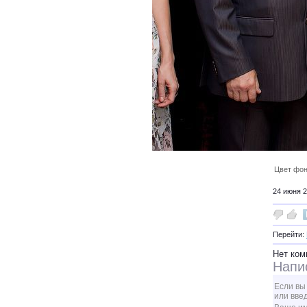
Цвет фон
24 июня 2
Перейти:
Нет ком
Напи
Если вы
или вве