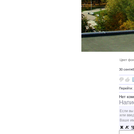
Цвет фон
30 сентяб
Перейти:
Нет ком
Напи
Если вы
или вве
Ваше и