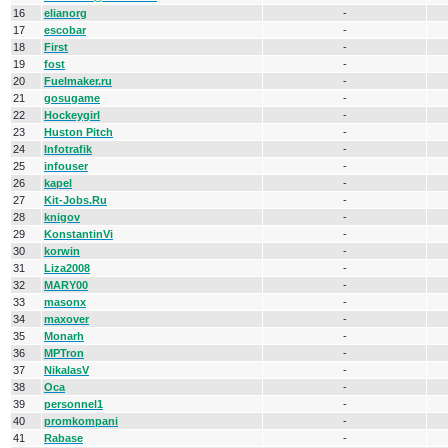
16
elianorg
-
17
escobar
-
18
First
-
19
fost
-
20
Fuelmaker.ru
-
21
gosugame
-
22
Hockeygirl
-
23
Huston Pitch
-
24
Infotrafik
-
25
infouser
-
26
kapel
-
27
Kit-Jobs.Ru
-
28
knigov
-
29
KonstantinVi
-
30
korwin
-
31
Liza2008
-
32
MARY00
-
33
masonx
-
34
maxover
-
35
Monarh
-
36
MPTron
-
37
NikalasV
-
38
Oca
-
39
personnel1
-
40
promkompani
-
41
Rabase
-