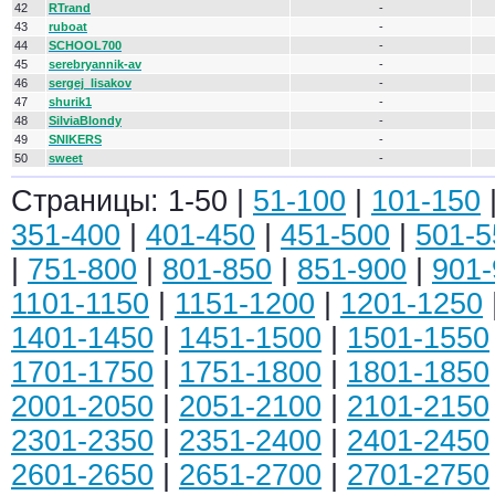
42
RTrand
-
43
ruboat
-
44
SCHOOL700
-
45
serebryannik-av
-
46
sergej_lisakov
-
47
shurik1
-
48
SilviaBlondy
-
49
SNIKERS
-
50
sweet
-
Страницы: 1-50 |
51-100
|
101-150
351-400
|
401-450
|
451-500
|
501-5
|
751-800
|
801-850
|
851-900
|
901-
1101-1150
|
1151-1200
|
1201-1250
1401-1450
|
1451-1500
|
1501-1550
1701-1750
|
1751-1800
|
1801-1850
2001-2050
|
2051-2100
|
2101-2150
2301-2350
|
2351-2400
|
2401-2450
2601-2650
|
2651-2700
|
2701-2750