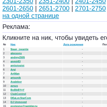
2301-2350
|
2351-2400
|
2401-2450
2601-2650
|
2651-2700
|
2701-2750
на одной странице
Реклама:
Кликните на ник, чтобы увидеть ег
№
Ник
Дата рождения
По
1
$jaan_zwantje
-
2
alexsons
-
3
andrey2505
-
4
anmir83
-
5
antiutopist
-
6
Argi
-
7
ArtMan
-
8
artsonik
-
9
Avalebor
-
10
avsus
-
11
BoBbBYyY
-
12
ClubControl
-
13
DEaLer.StarCom
-
14
DJ Unmoved
-
15
ecotexno@rambler.ru
-