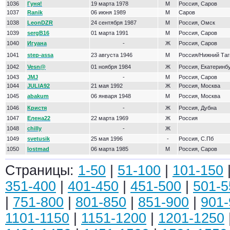
1036
Гуня!
19 марта 1978
М
Россия, Саров
1037
Ranik
06 июня 1989
М
Саров
1038
LeonDZR
24 сентября 1987
М
Россия, Омск
1039
sergB16
01 марта 1991
М
Россия, Саров
1040
Игуана
-
Ж
Россия, Саров
1041
step-assa
23 августа 1946
М
Россия/Нижний Таг
1042
Vesn@
01 ноября 1984
Ж
Россия, Екатеринб
1043
JMJ
-
М
Россия, Саров
1044
JULIA92
21 мая 1992
Ж
Россия, Москва
1045
abakum
06 января 1948
М
Россия, Москва
1046
Кристя
-
Ж
Россия, Дубна
1047
Елена22
22 марта 1969
Ж
Россия
1048
chilly
-
Ж
1049
svetusik
25 мая 1996
-
Россия, С.Пб
1050
lostmad
06 марта 1985
М
Россия, Саров
Страницы:
1-50
|
51-100
|
101-150
351-400
|
401-450
|
451-500
|
501-5
|
751-800
|
801-850
|
851-900
|
901-
1101-1150
|
1151-1200
|
1201-1250