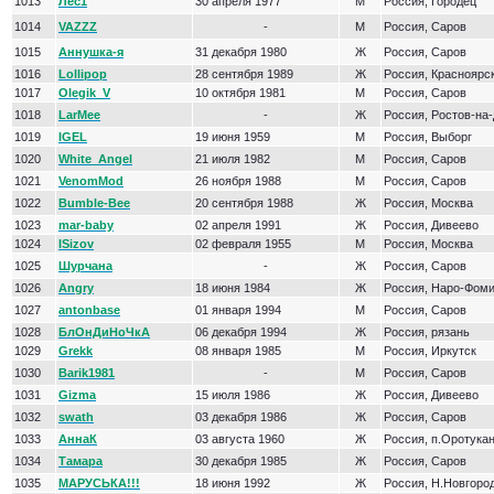
1013
Лес1
30 апреля 1977
М
Россия, Городец
1014
VAZZZ
-
М
Россия, Саров
1015
Аннушка-я
31 декабря 1980
Ж
Россия, Саров
1016
Lollipop
28 сентября 1989
Ж
Россия, Красноярс
1017
Olegik_V
10 октября 1981
М
Россия, Саров
1018
LarMee
-
Ж
Россия, Ростов-на
1019
IGEL
19 июня 1959
М
Россия, Выборг
1020
White_Angel
21 июля 1982
М
Россия, Саров
1021
VenomMod
26 ноября 1988
М
Россия, Саров
1022
Bumble-Bee
20 сентября 1988
Ж
Россия, Москва
1023
mar-baby
02 апреля 1991
Ж
Россия, Дивеево
1024
ISizov
02 февраля 1955
М
Россия, Москва
1025
Шурчана
-
Ж
Россия, Саров
1026
Angry
18 июня 1984
Ж
Россия, Наро-Фом
1027
antonbase
01 января 1994
М
Россия, Саров
1028
БлОнДиНоЧкА
06 декабря 1994
Ж
Россия, рязань
1029
Grekk
08 января 1985
М
Россия, Иркутск
1030
Barik1981
-
М
Россия, Саров
1031
Gizma
15 июля 1986
Ж
Россия, Дивеево
1032
swath
03 декабря 1986
Ж
Россия, Саров
1033
АннаК
03 августа 1960
Ж
Россия, п.Оротукан
1034
Tамара
30 декабря 1985
Ж
Россия, Саров
1035
МАРУСЬКА!!!
18 июня 1992
Ж
Россия, Н.Новгоро