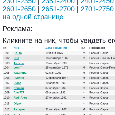
2301-2350
|
2351-2400
|
2401-2450
2601-2650
|
2651-2700
|
2701-2750
на одной странице
Реклама:
Кликните на ник, чтобы увидеть ег
№
Ник
Дата рождения
Пол
Проживает
1001
Ле_то
19 июня 1975
Ж
Россия, Пенза
1002
DSX
18 сентября 1982
Ж
Россия, Нижний Но
1003
Тихиро
15 октября 1998
-
Россия, Саров
1004
coniff
25 сентября 1971
М
Россия, Санкт-Пет
1005
казанова
02 мая 1967
М
Россия, Саров
1006
Пухлик
12 февраля 1987
М
Россия, Саров
1007
Diana
10 апреля 1996
Ж
Россия, Саров
1008
Лейсан
07 ноября 1984
Ж
Россия, Казань
1009
Alex777
08 апреля 1991
-
Россия, Саров
1010
Red_Alert
27 октября 1991
Ж
Россия, Саров
1011
Olyak
-
-
Россия, Саров
1012
Rezepov
31 октября 1987
М
Россия, Саров