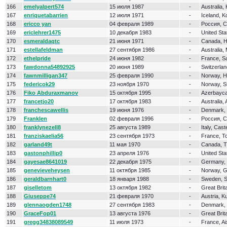
166
emelyalpert574
15 июля 1987
-
Australia,
167
enriquetabarrien
12 июля 1971
-
Iceland, 
168
ericco yan
04 февраля 1989
-
Россия, 
169
ericlehrer1475
10 декабря 1983
-
United St
170
esmeraldaqtc
21 июня 1971
-
Canada, H
171
estellafeldman
27 сентября 1986
-
Australia,
172
ethelpride
24 июня 1982
-
France, Sa
173
fawdonna54892925
20 июня 1989
-
Switzerla
174
fawnmilligan347
25 февраля 1990
-
Norway, Ha
175
federicok29
23 ноября 1970
-
Norway, S
176
Fiko Abduraxmanov
15 октября 1995
-
Azerbayca
177
francetjo20
17 октября 1983
-
Australia, 
178
franchescawellis
19 июня 1976
-
Denmark,
179
Franklen
02 февраля 1996
-
Россия, 
180
franklynezell8
25 августа 1989
-
Italy, Cast
181
franziskaelia56
23 сентября 1973
-
France, T
182
garland49t
11 мая 1970
-
Canada, T
183
gastonphillip0
23 апреля 1976
-
United St
184
gayesae8641019
22 декабря 1975
-
Germany, 
185
genevieveheysen
11 октября 1985
-
Norway, G
186
geraldbarnhart0
18 января 1988
-
Sweden, S
187
giselletom
13 октября 1982
-
Great Brita
188
Giuseppe74
21 февраля 1970
-
Austria, K
189
glennaogden1748
27 сентября 1983
-
Denmark, 
190
GraceFop01
13 августа 1976
-
Great Brit
191
gregg34838089549
11 июля 1973
-
France, A