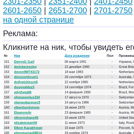
2301-2350
|
2351-2400
|
2401-2450
2601-2650
|
2651-2700
|
2701-2750
на одной странице
Реклама:
Кликните на ник, чтобы увидеть ег
№
Ник
Дата рождения
Пол
Прожива
151
DenysG Garf
06 марта 1991
-
Украина, 
152
derickpressley
22 декабря 1990
-
Great Brita
153
devon96f743172
18 мая 1983
-
Netherlan
154
dinonorthcutt1
26 сентября 1973
-
Australia, 
155
dollyeichhorn6
22 ноября 1980
-
Netherlan
156
dougvaldez5
14 сентября 1974
-
Brazil, Fo
157
edythetall6
14 февраля 1990
-
Brazil, Mo
158
efrenpontius334
17 августа 1970
-
Switzerla
159
elanavalazquez9
14 августа 1986
-
Switzerla
160
elbertlundstrom
16 июня 1975
-
Austria, M
161
EleanoreAr
23 февраля 1985
-
Austria, W
162
elinoroshane46
15 июля 1970
-
United St
163
elizabetstanfill
11 июня 1973
-
Italy, Rus
164
Elkon Kazakhstan
15 мая 1975
-
Россия, 
165
elmomurray68614
24 ноября 1974
-
Australia, 