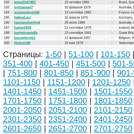
192
greta31l47483
22 октября 1989
-
Brazil, Q
193
grettapearl7
10 февраля 1979
-
Australia
194
gustavolovett65
15 сентября 1982
-
France, Iv
195
HalinaLacr
15 апреля 1975
-
Germany,
196
hannarutherford
28 июля 1989
-
Australia,
197
harlan0939
21 сентября 1978
-
Iceland, A
198
harriettcastella
23 сентября 1981
-
Great Brit
199
hassieferreira
12 февраля 1987
-
Belgium, 
200
Herbert39I
25 мая 1978
-
Switzerlan
Страницы:
1-50
|
51-100
|
101-150
351-400
|
401-450
|
451-500
|
501-5
|
751-800
|
801-850
|
851-900
|
901-
1101-1150
|
1151-1200
|
1201-1250
1401-1450
|
1451-1500
|
1501-1550
1701-1750
|
1751-1800
|
1801-1850
2001-2050
|
2051-2100
|
2101-2150
2301-2350
|
2351-2400
|
2401-2450
2601-2650
|
2651-2700
|
2701-2750