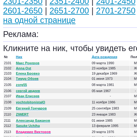
2301-2350
|
2351-2400
|
2401-2450
2601-2650
|
2651-2700
|
2701-2750
на одной странице
Реклама:
Кликните на ник, чтобы увидеть ег
№
Ник
Дата рождения
По
2101
Макс Рокеров
09 марта 1990
М
2102
Anna Ost
23 ноября 1985
Ж
2103
Елена Бровко
19 декабря 1969
Ж
2104
Тимур Обоев
01 июня 1973
М
2105
zorg55
08 марта 1981
М
2106
сергей авдеев
05 мая 1967
-
2107
Иван Елисеев
-
М
2108
vochtobitonistalO
11 ноября 1986
М
2109
Евгений Гончаров
25 сентября 1983
М
2110
ZIWERT
23 января 1983
Ж
2111
Александр Бажанов
01 июня 1985
М
2112
Sasuke Uchiha
13 февраля 1995
М
2113
Владимир Викторов
29 марта 1976
М