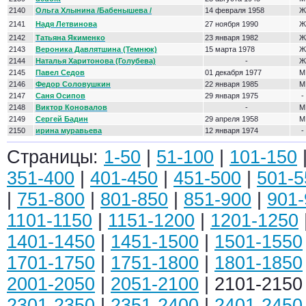
2140
Ольга Хлынина /Бабенышева /
14 февраля 1958
Ж
2141
Надя Летвинова
27 ноября 1990
Ж
2142
Татьяна Якименко
23 января 1982
Ж
2143
Вероника Давлятшина (Темнюк)
15 марта 1978
Ж
2144
Наталья Харитонова (Голубева)
-
Ж
2145
Павел Седов
01 декабря 1977
М
2146
Федор Соловушкин
22 января 1985
М
2147
Саня Осипов
29 января 1975
-
2148
Виктор Коновалов
-
М
2149
Сергей Бадин
29 апреля 1958
М
2150
ирина муравьева
12 января 1974
-
Страницы:
1-50
|
51-100
|
101-150
351-400
|
401-450
|
451-500
|
501-5
|
751-800
|
801-850
|
851-900
|
901-
1101-1150
|
1151-1200
|
1201-1250
1401-1450
|
1451-1500
|
1501-1550
1701-1750
|
1751-1800
|
1801-1850
2001-2050
|
2051-2100
| 2101-2150
2301-2350
|
2351-2400
|
2401-2450