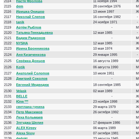
2114
Настя Фролова
11 ноября 1994
Ж
2115
dem
28 сентября 1976
М
2116
Иришка Окишор
13 июня 1997
Ж
2117
Николай Слепов
16 сентября 1982
-
2118
tanik
24 ноября 1971
-
2119
Артём Рыблов
-
М
2120
Татьяна Геннадьевна
12 мая 1985
-
2121
Вадим Радионов
-
М
2122
NYSHA
12 мая 1985
Ж
2123
Ирина Бронникова
10 мая 1974
Ж
2124
Аня Кизиченкова
29 января 1995
-
2125
Серёжка Донцов
16 августа 1989
М
2126
Kotik
06 августа 1990
М
2127
Анатолий Солопов
10 июля 1951
М
2128
Дмитрий Соколов
-
М
2129
Евгений Медведюк
18 сентября 1985
М
2130
Velask
02 мая 1989
М
2131
BELLE
-
Ж
2132
Юля ***
23 ноября 1998
Ж
2133
светлана гунина
29 марта 1979
Ж
2134
Петр Максимов
26 октября 1992
М
2135
Леха Колымаев
-
М
2136
Элгуджа Шелия
17 февраля 1986
М
2137
ALEX Kireev
06 марта 1989
М
2138
Alexa Sissy
07 октября 1981
М
2139
dedokt
23 августа 1945
М