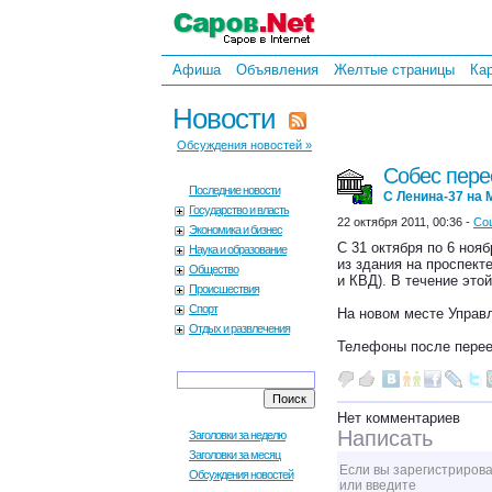
Афиша
Объявления
Желтые страницы
Ка
Новости
Обсуждения новостей »
Собес пере
Последние новости
С Ленина-37 на 
Государство и власть
22 октября 2011, 00:36 -
Со
Экономика и бизнес
С 31 октября по 6 ноя
Наука и образование
из здания на проспект
Общество
и КВД). В течение это
Происшествия
Спорт
На новом месте Управл
Отдых и развлечения
Телефоны после перее
Нет комментариев
Написать
Заголовки за неделю
Заголовки за месяц
Если вы зарегистрирова
Обсуждения новостей
или введите