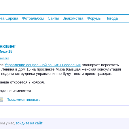
рта Сарова
Фотоальбом
Сайты
Знакомства
Форумы
Погода
езжает
Мира-15
циалка
бря
Управление социальной защиты населения
планирует переехать
е Ленина в дом 15 на проспекте Мира (бывшая женская консультация
й недели сотрудники управления не будут вести прием граждан.
ение откроется 7 ноября.
зда не изменятся.
Прокомментировать
ны у нас,
войдите на сайт
.