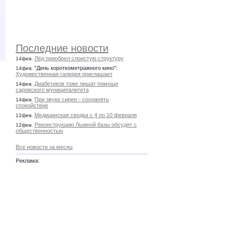
Последние новости
Лёд приобрел слоистую структуру
14фев.
"День короткометражного кино":
14фев.
Художественная галерея приглашает
Диабетиков тоже лишат помощи
14фев.
саровского муниципалитета
При звуке сирен - сохранять
14фев.
спокойствие
Медицинская сводка с 4 по 10 февраля
12фев.
Реконструкцию Лыжной базы обсудят с
12фев.
общественностью
Все новости за месяц
Реклама: