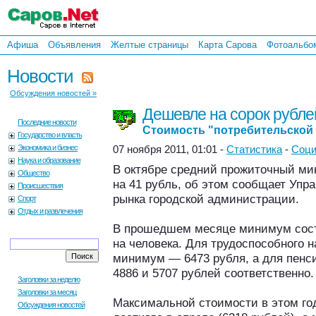
Афиша
Объявления
Желтые страницы
Карта Сарова
Фотоальбо
Новости
Обсуждения новостей »
Дешевле на сорок рубле
Последние новости
Стоимость "потребительской
Государство и власть
Экономика и бизнес
07 ноября 2011, 01:01 -
Статистика
-
Соци
Наука и образование
В октябре средний прожиточный ми
Общество
на 41 рубль, об этом сообщает Упр
Происшествия
рынка городской администрации.
Спорт
Отдых и развлечения
В прошедшем месяце минимум сост
на человека. Для трудоспособного 
минимум — 6473 рубля, а для пенс
4886 и 5707 рублей соответственно.
Заголовки за неделю
Заголовки за месяц
Максимальной стоимости в этом го
Обсуждения новостей