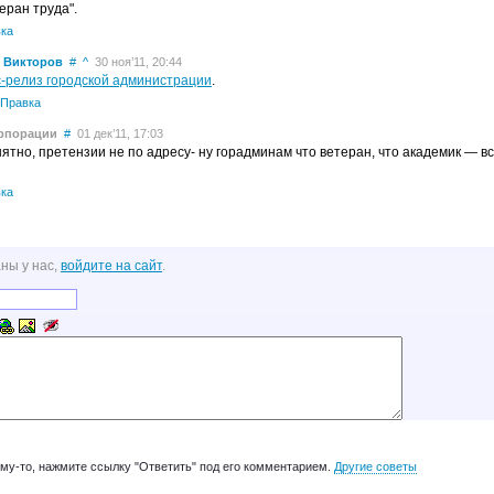
еран труда".
ка
 Викторов
#
^
30 ноя’11, 20:44
-релиз городской администрации
.
Правка
орпорации
#
01 дек’11, 17:03
нятно, претензии не по адресу- ну горадминам что ветеран, что академик — в
ка
ны у нас,
войдите на сайт
.
ому-то, нажмите ссылку "Ответить" под его комментарием.
Другие советы