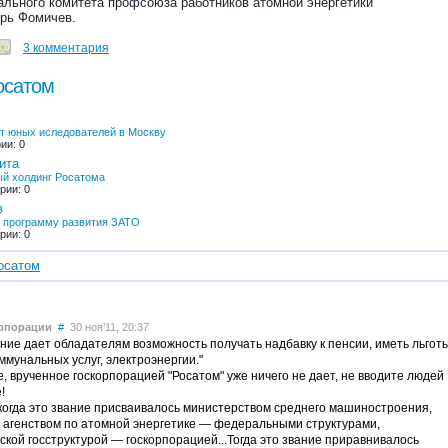
ального комитета профсоюза работников атомной энергетики
рь Фомичев.
3 комментария
осатом
т юных иследователей в Москву
ии: 0
ита
й холдинг Росатома
рии: 0
в
ю программу развития ЗАТО
рии: 0
осатом
орпорации
#
30 ноя’11, 20:37
ние дает обладателям возможность получать надбавку к пенсии, иметь льгот
ммунальных услуг, электроэнергии."
, врученное госкорпорацией "Росатом" уже ничего не дает, не вводите людей
!
когда это звание присваивалось министерством среднего машиностроения,
агенством по атомной энергетике — федеральными структурами,
ской госструктурой — госкорпорацией...Тогда это звание приравнивалось