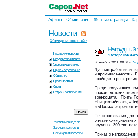
Афиша
Объявления
Желтые страницы
Ка
Новости
Обсуждения новостей »
Нагрудный 
Последние новости
"Ветеранами-ат
Государство и власть
30 ноября 2011, 09:01 -
Соц
Экономика и бизнес
Лучшим работникам гор
Наука и образование
и промышленности». Е
Общество
сообщает пресс-релиз
Происшествия
Спорт
Среди получивших поч
Отдых и развлечения
парков, детских школ 
военкомата, «Почты Р
«Пищекомбинат», «Лиф
и «Промэлектромонтаж
Почетное звание дает 
оплате коммунальных у
Заголовки за неделю
вручено 1300 соответ
Заголовки за месяц
Обсуждения новостей
Приказ о награждении