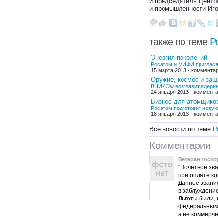
и председатель Центр
и промышленности Иго
также по теме
Р
Энергия поколений
Росатом и МИФИ приглася
15 марта 2013 - комментар
Оружие, космос и защ
ВНИИЭФ возглавит ядерны
24 января 2013 - коммента
Бизнес для атомщико
Росатом подготовит нову
18 января 2013 - коммента
Все новости по теме
Р
Комментарии
Ветеран госк
"Почетное зва
при оплате ко
Данное звание
в заблуждение
Льготы были, 
федеральным 
а не коммерче