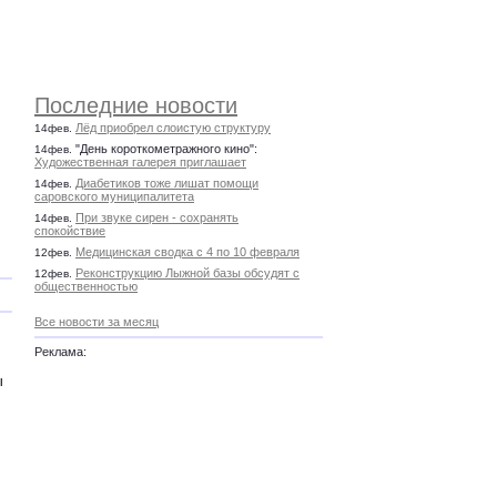
Последние новости
Лёд приобрел слоистую структуру
14фев.
"День короткометражного кино":
14фев.
Художественная галерея приглашает
Диабетиков тоже лишат помощи
14фев.
саровского муниципалитета
При звуке сирен - сохранять
14фев.
спокойствие
Медицинская сводка с 4 по 10 февраля
12фев.
Реконструкцию Лыжной базы обсудят с
12фев.
общественностью
Все новости за месяц
Реклама:
ы