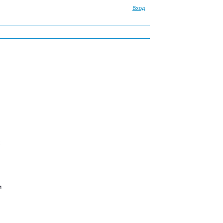
Вход
х
и