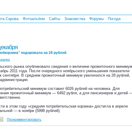
рта Сарова
Фотоальбом
Сайты
Знакомства
Форумы
Погода
декабря
ребкорзина" подорожала на 28 рублей
циалка
льского рынка опубликовало сведения о величине прожиточного миниму
кабрь 2011 года. После очередного ноябрьского уменьшения показатели
к сентября. В среднем прожиточный минимум увеличился на 28 рублей,
 администрации.
отребительский минимум составил 6026 рублей на человека. Для
ления прожиточный минимум — 6492 рубля, а для пенсионеров и детей 
тветственно.
и в этом году «средняя потребительская корзина» достигла в апреле
мальной — в ноябре (5998 рублей).
Прокомментировать