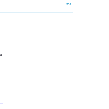
Вход
ма
—