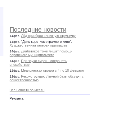
Последние новости
Лёд приобрел слоистую структуру
14фев.
"День короткометражного кино":
14фев.
Художественная галерея приглашает
Диабетиков тоже лишат помощи
14фев.
саровского муниципалитета
При звуке сирен - сохранять
14фев.
спокойствие
Медицинская сводка с 4 по 10 февраля
12фев.
Реконструкцию Лыжной базы обсудят с
12фев.
общественностью
Все новости за месяц
Реклама: