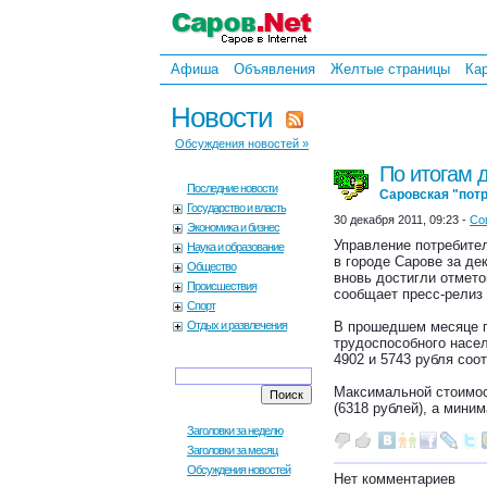
Афиша
Объявления
Желтые страницы
Ка
Новости
Обсуждения новостей »
По итогам 
Последние новости
Саровская "пот
Государство и власть
30 декабря 2011, 09:23 -
Со
Экономика и бизнес
Управление потребите
Наука и образование
в городе Сарове за де
Общество
вновь достигли отмето
Происшествия
сообщает пресс-релиз
Спорт
Отдых и развлечения
В прошедшем месяце п
трудоспособного насе
4902 и 5743 рубля соо
Максимальной стоимост
(6318 рублей), а мини
Заголовки за неделю
Заголовки за месяц
Обсуждения новостей
Нет комментариев