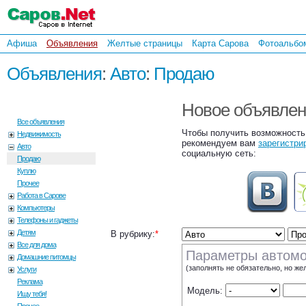
Афиша
Объявления
Желтые страницы
Карта Сарова
Фотоальбо
Объявления
:
Авто
:
Продаю
Новое объявле
Все объявления
Чтобы получить возможность
Недвижимость
рекомендуем вам
зарегистри
Авто
социальную сеть:
Продаю
Куплю
Прочее
Работа в Сарове
Компьютеры
Телефоны и гаджеты
Детям
В рубрику:
*
Все для дома
Параметры автом
Домашние питомцы
(заполнять не обязательно, но же
Услуги
Реклама
Модель:
Ищу тебя!