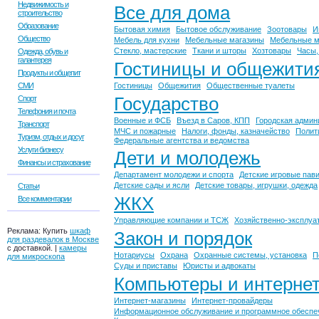
Недвижимость и
Все для дома
строительство
Образование
Бытовая химия
Бытовое обслуживание
Зоотовары
И
Общество
Мебель для кухни
Мебельные магазины
Мебельные м
Стекло, мастерские
Ткани и шторы
Хозтовары
Часы,
Одежда, обувь и
галантерея
Гостиницы и общежити
Продукты и общепит
СМИ
Гостиницы
Общежития
Общественные туалеты
Спорт
Государство
Телефония и почта
Военные и ФСБ
Въезд в Саров, КПП
Городская админ
Транспорт
МЧС и пожарные
Налоги, фонды, казначейство
Полит
Туризм, отдых и досуг
Федеральные агентства и ведомства
Услуги бизнесу
Дети и молодежь
Финансы и страхование
Департамент молодежи и спорта
Детские игровые пав
Детские сады и ясли
Детские товары, игрушки, одежда
Статьи
ЖКХ
Все комментарии
Управляющие компании и ТСЖ
Хозяйственно-эксплуа
Реклама:
Купить
шкаф
Закон и порядок
для раздевалок в Москве
с доставкой. |
камеры
Нотариусы
Охрана
Охранные системы, установка
П
для микроскопа
Суды и приставы
Юристы и адвокаты
Компьютеры и интерне
Интернет-магазины
Интернет-провайдеры
Информационное обслуживание и программное обеспе