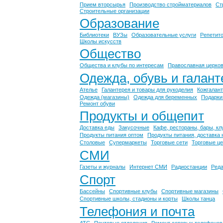
Прием вторсырья
Производство стройматериалов
Ст
Строительные организации
Образование
Библиотеки
ВУЗы
Образовательные услуги
Репетит
Школы искусств
Общество
Общества и клубы по интересам
Православная церко
Одежда, обувь и галант
Ателье
Галантерея и товары для рукоделия
Кожгалант
Одежда (магазины)
Одежда для беременных
Подарки
Ремонт обуви
Продукты и общепит
Доставка еды
Закусочные
Кафе, рестораны, бары, к
Продукты питания оптом
Продукты питания, доставка 
Столовые
Супермаркеты
Торговые сети
Торговые ц
СМИ
Газеты и журналы
Интернет СМИ
Радиостанции
Реда
Спорт
Бассейны
Спортивные клубы
Спортивные магазины
Спортивные школы, стадионы и корты
Школы танца
Телефония и почта