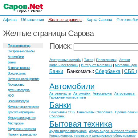
Афиша
Объявления
Желтые страницы
Карта Сарова
Фотоальбо
Желтые страницы Сарова
Поиск:
Первая страница
Экстренные службы
Автомобили
Экстренные службы
|
Такси
|
Поликлиники
|
Аптеки
Банки
Кафе и рестораны
|
Интернет-магазины
|
Магазины для 
Бытовая техника
Банки
| Банкоматы:
Сбербанка
|
СББ 
Все для дома
Гостиницы и общежития
Автомобили
Государство
Дети и молодежь
Автозапчасти
Автомойки
Автосалоны
Автосервисы
ЖКХ
Гаражные кооперативы
Закон и порядок
Банки
Компьютеры и интернет
Красота и праздники
Банкоматы СББ
Банкоматы Сбербанка
Прочие банки 
Сбербанк
Культура и искусство
Бытовая техника
Мастерские
Медицина и социалка
Аудио-видео продукция
Аудио-видео, бытовая техника
Наука и производство
Кондиционеры, тепловое и холодильное оборудование