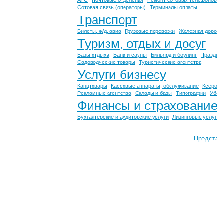
АТС
Почтовые отделения
Ремонт сотовых телефонов
Сотовая связь (операторы)
Терминалы оплаты
Транспорт
Билеты, ж/д, авиа
Грузовые перевозки
Железная доро
Туризм, отдых и досуг
Базы отдыха
Бани и сауны
Бильярд и боулинг
Празд
Садоводческие товары
Туристические агентства
Услуги бизнесу
Канцтовары
Кассовые аппараты, обслуживание
Ксеро
Рекламные агентства
Склады и базы
Типографии
Уб
Финансы и страховани
Бухгалтерские и аудиторские услуги
Лизинговые услуг
Предст