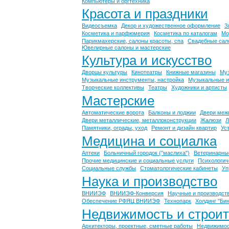
Компьютеры и оргтехника
Красота и праздники
Видеосъемка
Декор и художественное оформление
З
Косметика и парфюмерия
Косметика по каталогам
Мо
Парикмахерские, салоны красоты, спа
Свадебные сал
Ювелирные салоны и мастерские
Культура и искусство
Дворцы культуры
Кинотеатры
Книжные магазины
Муз
Музыкальные инструменты, настройка
Музыкальные и
Творческие коллективы
Театры
Художники и артисты
Мастерские
Автоматические ворота
Балконы и лоджии
Двери меж
Двери металлические, металлоконструкции
Жалюзи
Л
Памятники, ограды, уход
Ремонт и дизайн квартир
Ус
Медицина и социалка
Аптеки
Больничный городок ("маслиха")
Ветеринарны
Прочие медицинские и социальные услуги
Психологич
Социальные службы
Стоматологические кабинеты
Уп
Наука и производство
ВНИИЭФ
ВНИИЭФ-Конверсия
Научные и производст
Обеспечение РФЯЦ ВНИИЭФ
Технопарк
Холдинг "Бин
Недвижимость и строит
Архитекторы, проектные, сметные работы
Недвижимост