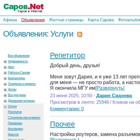
Афиша
Объявления
Желтые страницы
Карта Сарова
Фотоальбо
Объявления
:
Услуги
Репетитор
Все объявления
Недвижимость
Добрый день, друзья!
Авто
Работа в Сарове
Меня зовут Дария, и я уже 13 лет пре
Компьютеры
для меня — не просто работа, а наст
Телефоны и гаджеты
Я окончила МГУ им
[Развернуть]
Детям
Все для дома
23 июня 2025, 10:50 -
Дария Сиднева
Домашние питомцы
Просмотров в ленте: 25948 / Кликов на о
Услуги
Комментарии: 0
Репетитор
Строительство и ремонт
Прочее
Перевозки
Фото/видео
Настройка роутеров, замена разъемов
Красота
[Развернуть]