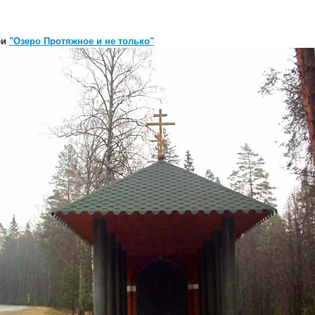
еи
"Озеро Протяжное и не только"