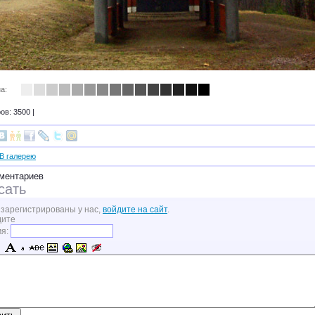
а:
в: 3500 |
В галерею
ментариев
сать
 зарегистрированы у нас,
войдите на сайт
.
дите
мя: