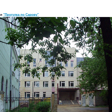
еи
"Прогулка по Сарову"