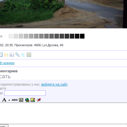
а:
02, 20:35. Просмотров: 4606 |
ул.Духова, 6б
В галерею
ментариев
сать
 зарегистрированы у нас,
войдите на сайт
.
дите
мя: