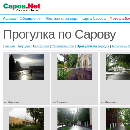
Афиша
Объявления
Желтые страницы
Карта Сарова
Фотоальбо
Прогулка по Сарову
Главная
|
Кадр дня
|
Репортажи
|
Строительство
|
Прогулки по городу
|
Авторские 
пл.Ленина
пл.Ленина
пл.Ленина