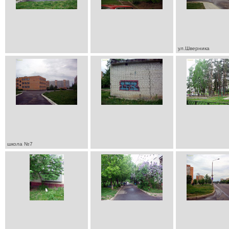
ул.Шверника
школа №7