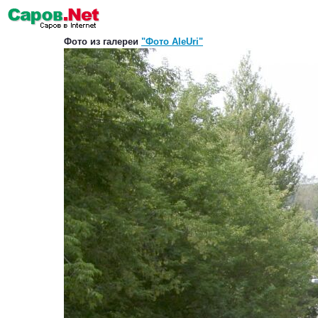
Фото из галереи
"Фото AleUri"