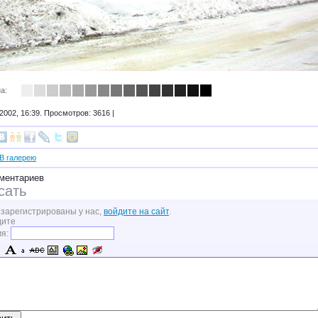
а:
2002, 16:39. Просмотров: 3616 |
В галерею
ментариев
сать
 зарегистрированы у нас,
войдите на сайт
.
дите
мя: