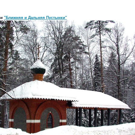
еи
"Ближняя и Дальняя Пустынки"