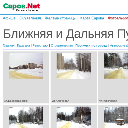
Афиша
Объявления
Желтые страницы
Карта Сарова
Фотоальбо
Ближняя и Дальняя П
Главная
|
Кадр дня
|
Репортажи
|
Строительство
|
Прогулки по городу
|
Авторские 
ул.Бессарабенко
ул.Ключевая
ул.Ключевая