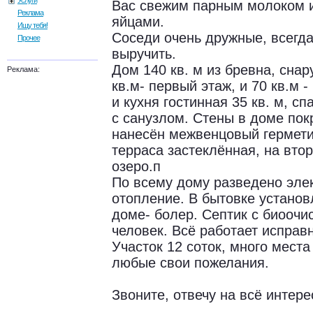
Услуги
Вас свежим парным молоком 
Реклама
яйцами.
Ищу тебя!
Соседи очень дружные, всегда
Прочее
выручить.
Дом 140 кв. м из бревна, сна
Реклама:
кв.м- первый этаж, и 70 кв.м 
и кухня гостинная 35 кв. м, сп
с санузлом. Стены в доме пок
нанесён межвенцовый гермети
терраса застеклённая, на втор
озеро.п
По всему дому разведено элек
отопление. В бытовке установ
доме- болер. Септик с биоочис
человек. Всё работает исправ
Участок 12 соток, много мест
любые свои пожелания.
Звоните, отвечу на всё интер