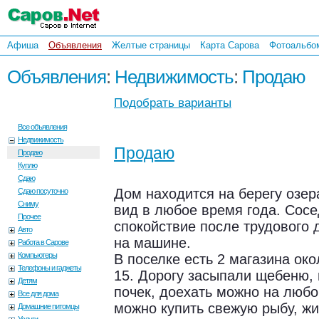
Афиша
Объявления
Желтые страницы
Карта Сарова
Фотоальбо
Объявления
:
Недвижимость
:
Продаю
Подобрать варианты
Все объявления
Недвижимость
Продаю
Продаю
Куплю
Сдаю
Дом находится на берегу озе
Сдаю посуточно
Сниму
вид в любое время года. Сосе
Прочее
спокойствие после трудового 
Авто
на машине.
Работа в Сарове
Компьютеры
В поселке есть 2 магазина ок
Телефоны и гаджеты
15. Дорогу засыпали щебеню, 
Детям
почек, доехать можно на люб
Все для дома
можно купить свежую рыбу, ж
Домашние питомцы