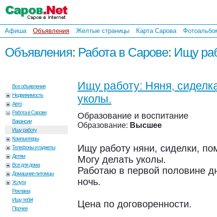
Афиша
Объявления
Желтые страницы
Карта Сарова
Фотоальбо
Объявления
:
Работа в Сарове
:
Ищу ра
Ищу работу: Няня, сиделк
Все объявления
Недвижимость
уколы.
Авто
Работа в Сарове
Образование и воспитание
Вакансии
Образование:
Высшее
Ищу работу
Компьютеры
Ищу работу няни, сиделки, по
Телефоны и гаджеты
Детям
Могу делать уколы.
Все для дома
Работаю в первой половине дн
Домашние питомцы
ночь.
Услуги
Реклама
Ищу тебя!
Цена по договоренности.
Прочее