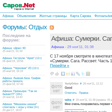
Афиша
Объявления
Желтые страницы
Карта Сарова
Фотоальбо
Форумы
:
Отдых
Последние на
Афиша: Сумерки. Сага
форуме:
Афиша
- 29 ноя’11, 01:38
Афиша: «Дом» 3D
25 янв’21, 01:34
С 17 ноября смотрите в кинотеа
Афиша: Гастроли: "Ария" (12+)
«Сумерки. Сага. Рассвет: Часть 
06 фев’19, 19:56
Перейти »
Афиша: "Черновик" 2D (12+)
29 мая’18, 16:19
Афиша: Лыжная база. График
работы проката
YuriyOrlov
#
26 ноя’11, 12:12
23 фев’18, 07:40
Good
Афиша: Премьера: "Так не
Ответить
Правка
бывает!!!" (18+)
24 янв’18, 14:43
tailra
#
29 ноя’11, 01:38 [правка: 05 д
Мне очень понравилась первая ч
Афиша: "Мишкины шишки"
спектакль + игры у ёлки (3+)
___________
20 дек’17, 18:07