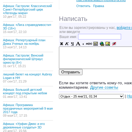
http://www.watch-movies-tv.info
Афиша: Гастроли: Классический
Ответить
Правка
Санкт-Петербургский цирк
«Легенды мира»
10 дек’17, 05:22
Написать
Афиша: «Лига справедливости»
Если вы зарегистрированы у нас,
войдите 
3D (16+)
или введите
15 ноя’17, 22:10
Ваше имя:
Афиша: Репертуарный план
Дома Ученых на ноябрь
13 ноя’17, 14:13
Афиша: Гастроли: Венский
филармонический Штраус
оркестр (6+)
31 окт’17, 15:21
лишний билет на концерт Aubrey
Logan в НН
07 сен’17, 21:29
Если вы хотите ответить кому-то, наж
комментарием.
Другие советы
Афиша: Большой детский
концерт под открытым небом
|
Но
01 июн’17, 13:41
Афиша: Программа
праздничных мероприятий 9 мая
2017 года
09 мая’17, 17:15
Афиша: «Урфин Джюс и его
деревянные солдаты» 3D
23 апр’17, 15:56