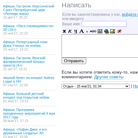
Написать
Афиша: Гастроли: Классический
Санкт-Петербургский цирк
«Легенды мира»
Если вы зарегистрированы у нас,
войдите 
10 дек’17, 05:22
или введите
Ваше имя:
Афиша: «Лига справедливости»
3D (16+)
15 ноя’17, 22:10
Афиша: Репертуарный план
Дома Ученых на ноябрь
13 ноя’17, 14:13
Афиша: Гастроли: Венский
филармонический Штраус
оркестр (6+)
31 окт’17, 15:21
Если вы хотите ответить кому-то, наж
комментарием.
Другие советы
лишний билет на концерт Aubrey
Logan в НН
07 сен’17, 21:29
|
Но
Афиша: Большой детский
концерт под открытым небом
01 июн’17, 13:41
Афиша: Программа
праздничных мероприятий 9 мая
2017 года
09 мая’17, 17:15
Афиша: «Урфин Джюс и его
деревянные солдаты» 3D
23 апр’17, 15:56