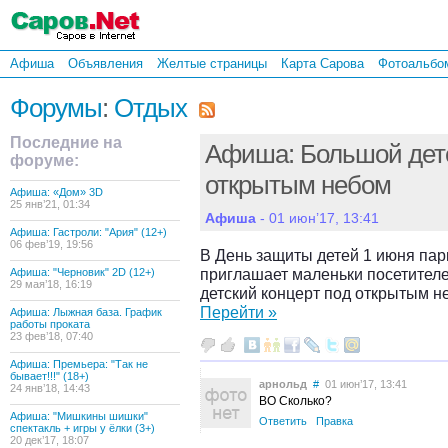
Афиша
Объявления
Желтые страницы
Карта Сарова
Фотоальбо
Форумы
:
Отдых
Последние на
Афиша: Большой детс
форуме:
открытым небом
Афиша: «Дом» 3D
25 янв’21, 01:34
Афиша
- 01 июн’17, 13:41
Афиша: Гастроли: "Ария" (12+)
06 фев’19, 19:56
В День защиты детей 1 июня пар
приглашает маленьки посетителе
Афиша: "Черновик" 2D (12+)
29 мая’18, 16:19
детский концерт под открытым н
Перейти »
Афиша: Лыжная база. График
работы проката
23 фев’18, 07:40
Афиша: Премьера: "Так не
бывает!!!" (18+)
арнольд
#
01 июн’17, 13:41
24 янв’18, 14:43
ВО Сколько?
Афиша: "Мишкины шишки"
Ответить
Правка
спектакль + игры у ёлки (3+)
20 дек’17, 18:07