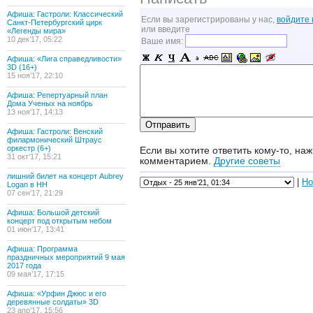
Афиша: Гастроли: Классический
Если вы зарегистрированы у нас,
войдите 
Санкт-Петербургский цирк
или введите
«Легенды мира»
10 дек’17, 05:22
Ваше имя:
Афиша: «Лига справедливости»
3D (16+)
15 ноя’17, 22:10
Афиша: Репертуарный план
Дома Ученых на ноябрь
13 ноя’17, 14:13
Афиша: Гастроли: Венский
филармонический Штраус
оркестр (6+)
Если вы хотите ответить кому-то, наж
31 окт’17, 15:21
комментарием.
Другие советы
лишний билет на концерт Aubrey
|
Но
Logan в НН
07 сен’17, 21:29
Афиша: Большой детский
концерт под открытым небом
01 июн’17, 13:41
Афиша: Программа
праздничных мероприятий 9 мая
2017 года
09 мая’17, 17:15
Афиша: «Урфин Джюс и его
деревянные солдаты» 3D
23 апр’17, 15:56