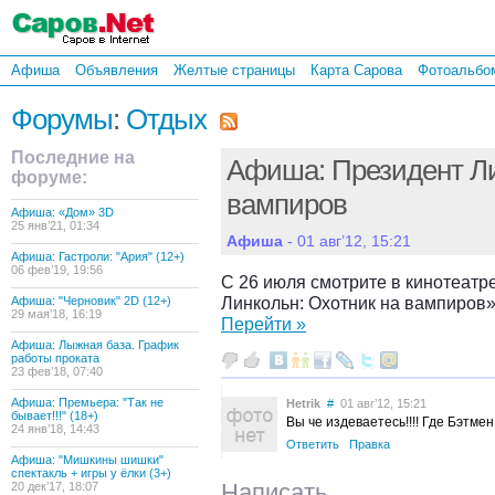
Афиша
Объявления
Желтые страницы
Карта Сарова
Фотоальбо
Форумы
:
Отдых
Последние на
Афиша: Президент Ли
форуме:
вампиров
Афиша: «Дом» 3D
25 янв’21, 01:34
Афиша
- 01 авг’12, 15:21
Афиша: Гастроли: "Ария" (12+)
06 фев’19, 19:56
С 26 июля смотрите в кинотеатр
Линкольн: Охотник на вампиров»
Афиша: "Черновик" 2D (12+)
29 мая’18, 16:19
Перейти »
Афиша: Лыжная база. График
работы проката
23 фев’18, 07:40
Афиша: Премьера: "Так не
Hetrik
#
01 авг’12, 15:21
бывает!!!" (18+)
Вы че издеваетесь!!!! Где Бэтме
24 янв’18, 14:43
Ответить
Правка
Афиша: "Мишкины шишки"
спектакль + игры у ёлки (3+)
Написать
20 дек’17, 18:07