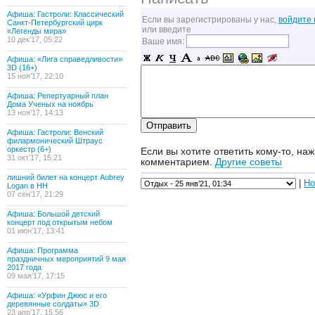
Афиша: Гастроли: Классический
Если вы зарегистрированы у нас,
войдите 
Санкт-Петербургский цирк
или введите
«Легенды мира»
10 дек’17, 05:22
Ваше имя:
Афиша: «Лига справедливости»
3D (16+)
15 ноя’17, 22:10
Афиша: Репертуарный план
Дома Ученых на ноябрь
13 ноя’17, 14:13
Афиша: Гастроли: Венский
филармонический Штраус
оркестр (6+)
Если вы хотите ответить кому-то, наж
31 окт’17, 15:21
комментарием.
Другие советы
лишний билет на концерт Aubrey
|
Но
Logan в НН
07 сен’17, 21:29
Афиша: Большой детский
концерт под открытым небом
01 июн’17, 13:41
Афиша: Программа
праздничных мероприятий 9 мая
2017 года
09 мая’17, 17:15
Афиша: «Урфин Джюс и его
деревянные солдаты» 3D
23 апр’17, 15:56