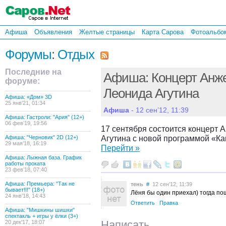
Афиша
Объявления
Желтые страницы
Карта Сарова
Фотоальбо
Форумы
:
Отдых
Последние на
Афиша: Концерт Анж
форуме:
Леонида Агутина
Афиша: «Дом» 3D
25 янв’21, 01:34
Афиша
- 12 сен’12, 11:39
Афиша: Гастроли: "Ария" (12+)
06 фев’19, 19:56
17 сентября состоится концерт 
Агутина с новой программой «Как
Афиша: "Черновик" 2D (12+)
29 мая’18, 16:19
Перейти »
Афиша: Лыжная база. График
работы проката
23 фев’18, 07:40
Афиша: Премьера: "Так не
тень
#
12 сен’12, 11:39
бывает!!!" (18+)
Лёня бы один приехал) тогда по
24 янв’18, 14:43
Ответить
Правка
Афиша: "Мишкины шишки"
спектакль + игры у ёлки (3+)
Написать
20 дек’17, 18:07