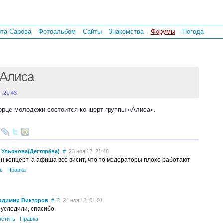
рта Сарова
Фотоальбом
Сайты
Знакомства
Форумы
Погода
Алиса
, 21:48
орце молодежи состоится концерт группы «Алиса».
 Ульянова(Дегтярёва)
#
23 ноя’12, 21:48
н концерт, а афиша все висит, что то модераторы плохо работают
ь
Правка
адимир Викторов
#
^
24 ноя’12, 01:01
 уследили, спасибо.
ветить
Правка