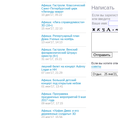
Афиша: Гастроли: Классический
Написать
Санкт-Петербургский цирк
«Легенды мира»
10 дек’17, 05:22
Если вы зарегис
или введите
Афиша: «Лига справедливости»
Ваше имя:
3D (16+)
15 ноя’17, 22:10
Афиша: Репертуарный план
Дома Ученых на ноябрь
13 ноя’17, 14:13
Афиша: Гастроли: Венский
филармонический Штраус
оркестр (6+)
31 окт’17, 15:21
Если вы хотите отв
лишний билет на концерт Aubrey
советы
Logan в НН
07 сен’17, 21:29
Афиша: Большой детский
концерт под открытым небом
01 июн’17, 13:41
Афиша: Программа
праздничных мероприятий 9 мая
2017 года
09 мая’17, 17:15
Афиша: «Урфин Джюс и его
деревянные солдаты» 3D
23 апр’17, 15:56