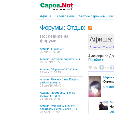
Афиша
Объявления
Желтые страницы
Ка
Форумы
:
Отдых
Последние на
Афиша: 
форуме:
Афиша
- 23 ноя’12
Афиша: «Дом» 3D
25 янв’21, 01:34
4 декабря во Дв
Афиша: Гастроли: "Ария" (12+)
Перейти »
06 фев’19, 19:56
Афиша: "Черновик" 2D (12+)
29 мая’18, 16:19
Марина
Афиша: Лыжная база. График
Отмене
работы проката
23 фев’18, 07:40
Ответит
Афиша: Премьера: "Так не
бывает!!!" (18+)
24 янв’18, 14:43
Вл
Афиша: "Мишкины шишки"
Не
спектакль + игры у ёлки (3+)
От
20 дек’17, 18:07