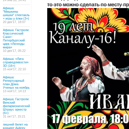
24 янв’18, 14:43
то это можно сделать по месту п
Афиша:
"Мишкины
шишки" спектакль
+ игры у ёлки (3+)
20 дек’17, 18:07
Афиша: Гастроли:
Классический
Санкт-
Петербургский
цирк «Легенды
мира»
10 дек’17, 05:22
Афиша: «Лига
справедливости»
3D (16+)
15 ноя’17, 22:10
Афиша:
Репертуарный
план Дома
Ученых на ноябрь
13 ноя’17, 14:13
Афиша: Гастроли:
Венский
филармонический
Штраус оркестр
(6+)
31 окт’17, 15:21
лишний билет на
концерт Aubrey