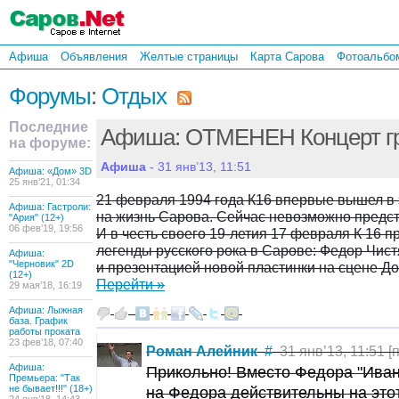
Афиша
Объявления
Желтые страницы
Карта Сарова
Фотоальбо
Форумы
:
Отдых
Последние
Афиша: ОТМЕНЕН Концерт гр
на форуме:
Афиша
- 31 янв’13, 11:51
Афиша: «Дом» 3D
25 янв’21, 01:34
21 февраля 1994 года К16 впервые вышел в 
Афиша: Гастроли:
на жизнь Сарова. Сейчас невозможно предста
"Ария" (12+)
06 фев’19, 19:56
И в честь своего 19-летия 17 февраля К 16 
легенды русского рока в Сарове: Федор Чис
Афиша:
"Черновик" 2D
и презентацией новой пластинки на сцене Д
(12+)
Перейти »
29 мая’18, 16:19
Афиша: Лыжная
база. График
работы проката
23 фев’18, 07:40
Роман Алейник
#
31 янв’13, 11:51 [п
Афиша:
Прикольно! Вместо Федора "Ива
Премьера: "Так
не бывает!!!" (18+)
на Федора действительны на этот 