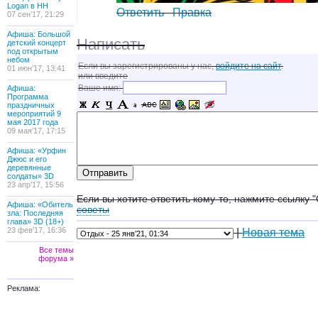
Logan в НН
Ответить
Правка
07 сен’17, 21:29
Афиша: Большой
Написать
детский концерт
под открытым
небом
Если вы зарегистрированы у нас,
войдите на сайт
.
01 июн’17, 13:41
или введите
Ваше имя:
Афиша:
Программа
праздничных
мероприятий 9
мая 2017 года
09 мая’17, 17:15
Афиша: «Урфин
Джюс и его
деревянные
солдаты» 3D
23 апр’17, 15:56
Если вы хотите ответить кому-то, нажмите ссылку 
Афиша: «Обитель
советы
зла: Последняя
глава» 3D (18+)
23 фев’17, 16:36
|
Новая тема
Все темы
форума »
Реклама: