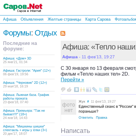
Афиша
Объявления
Желтые страницы
Карта Сарова
Фотоальбо
Форумы
:
Отдых
Последние на
Афиша: «Тепло наши
форуме:
Афиша
- 11 фев’13, 19:27
Афиша: «Дом» 3D
25 янв’21, 01:34
С 30 января по 13 февраля смот
Афиша: Гастроли: "Ария" (12+)
фильм «Тепло наших тел» 2D.
06 фев’19, 19:56
Перейти »
Афиша: "Черновик" 2D (12+)
29 мая’18, 16:19
Афиша: Лыжная база. График
работы проката
Жук
#
11 фев’13, 19:27
23 фев’18, 07:40
Единственный сеанс в "России" в
Афиша: Премьера: "Так не
пораньше?
бывает!!!" (18+)
Ответить
Правка
24 янв’18, 14:43
Афиша: "Мишкины шишки"
Написать
спектакль + игры у ёлки (3+)
20 дек’17, 18:07