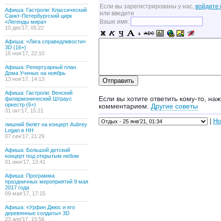
Если вы зарегистрированы у нас,
войдите 
Афиша: Гастроли: Классический
или введите
Санкт-Петербургский цирк
Ваше имя:
«Легенды мира»
10 дек’17, 05:22
Афиша: «Лига справедливости»
3D (16+)
15 ноя’17, 22:10
Афиша: Репертуарный план
Дома Ученых на ноябрь
13 ноя’17, 14:13
Афиша: Гастроли: Венский
Если вы хотите ответить кому-то, наж
филармонический Штраус
оркестр (6+)
комментарием.
Другие советы
31 окт’17, 15:21
|
Но
лишний билет на концерт Aubrey
Logan в НН
07 сен’17, 21:29
Афиша: Большой детский
концерт под открытым небом
01 июн’17, 13:41
Афиша: Программа
праздничных мероприятий 9 мая
2017 года
09 мая’17, 17:15
Афиша: «Урфин Джюс и его
деревянные солдаты» 3D
23 апр’17, 15:56