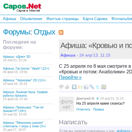
Афиша
Объявления
Желтые страницы
Карта Сарова
Фотоальбо
Форумы
:
Отдых
Последние на
Афиша: «Кровью и по
форуме:
Афиша
- 24 апр’13, 11:15
Афиша: «Дом» 3D
25 янв’21, 01:34
С 25 апреля по 8 мая смотрите 
Афиша: Гастроли: "Ария" (12+)
«Кровью и потом: Анаболики» 2
06 фев’19, 19:56
Перейти »
Афиша: "Черновик" 2D (12+)
29 мая’18, 16:19
Афиша: Лыжная база. График
работы проката
Дмитрий И.
#
24 апр’13, 11:15
23 фев’18, 07:40
На 25 апреля какие сеансы?
Афиша: Премьера: "Так не
Ответить
Правка
бывает!!!" (18+)
24 янв’18, 14:43
Написать
Афиша: "Мишкины шишки"
спектакль + игры у ёлки (3+)
20 дек’17, 18:07
Если вы зарегистрированы у нас,
войдите 