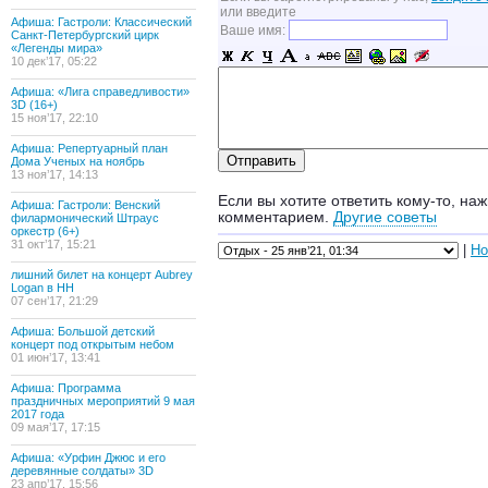
или введите
Афиша: Гастроли: Классический
Ваше имя:
Санкт-Петербургский цирк
«Легенды мира»
10 дек’17, 05:22
Афиша: «Лига справедливости»
3D (16+)
15 ноя’17, 22:10
Афиша: Репертуарный план
Дома Ученых на ноябрь
13 ноя’17, 14:13
Если вы хотите ответить кому-то, наж
Афиша: Гастроли: Венский
комментарием.
Другие советы
филармонический Штраус
оркестр (6+)
31 окт’17, 15:21
|
Но
лишний билет на концерт Aubrey
Logan в НН
07 сен’17, 21:29
Афиша: Большой детский
концерт под открытым небом
01 июн’17, 13:41
Афиша: Программа
праздничных мероприятий 9 мая
2017 года
09 мая’17, 17:15
Афиша: «Урфин Джюс и его
деревянные солдаты» 3D
23 апр’17, 15:56