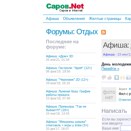
Афиша
Объявления
Желтые страницы
Ка
Форумы
:
Отдых
Последние на
Афиша: 
форуме:
Афиша
- 23 июн’1
Афиша: «Дом» 3D
25 янв’21, 01:34
День молодежи
Афиша: Гастроли: "Ария" (12+)
Перейти »
06 фев’19, 19:56
Афиша: "Черновик" 2D (12+)
29 мая’18, 16:19
Ашот
#
Афиша: Лыжная база. График
Фил с 
работы проката
23 фев’18, 07:40
Ответит
Афиша: Премьера: "Так не
Написать
бывает!!!" (18+)
24 янв’18, 14:43
Если вы зарегис
Афиша: "Мишкины шишки"
или введите
спектакль + игры у ёлки (3+)
Ваше имя:
20 дек’17, 18:07