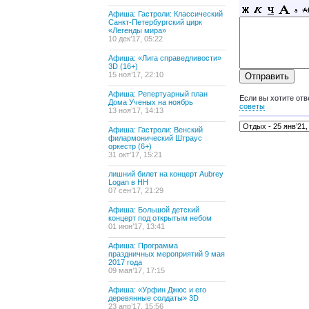
Афиша: Гастроли: Классический
Санкт-Петербургский цирк
«Легенды мира»
10 дек’17, 05:22
Афиша: «Лига справедливости»
3D (16+)
15 ноя’17, 22:10
Афиша: Репертуарный план
Если вы хотите отв
Дома Ученых на ноябрь
советы
13 ноя’17, 14:13
Афиша: Гастроли: Венский
филармонический Штраус
оркестр (6+)
31 окт’17, 15:21
лишний билет на концерт Aubrey
Logan в НН
07 сен’17, 21:29
Афиша: Большой детский
концерт под открытым небом
01 июн’17, 13:41
Афиша: Программа
праздничных мероприятий 9 мая
2017 года
09 мая’17, 17:15
Афиша: «Урфин Джюс и его
деревянные солдаты» 3D
23 апр’17, 15:56