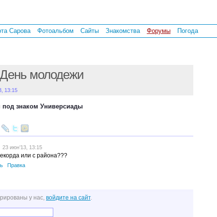
рта Сарова
Фотоальбом
Сайты
Знакомства
Форумы
Погода
День молодежи
3, 13:15
 под знаком Универсиады
23 июн’13, 13:15
рекорда или с района???
ь
Правка
трированы у нас,
войдите на сайт
.