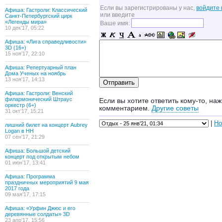
Если вы зарегистрированы у нас,
войдите 
Афиша: Гастроли: Классический
или введите
Санкт-Петербургский цирк
«Легенды мира»
Ваше имя:
10 дек’17, 05:22
Афиша: «Лига справедливости»
3D (16+)
15 ноя’17, 22:10
Афиша: Репертуарный план
Дома Ученых на ноябрь
13 ноя’17, 14:13
Афиша: Гастроли: Венский
филармонический Штраус
Если вы хотите ответить кому-то, наж
оркестр (6+)
комментарием.
Другие советы
31 окт’17, 15:21
|
Но
лишний билет на концерт Aubrey
Logan в НН
07 сен’17, 21:29
Афиша: Большой детский
концерт под открытым небом
01 июн’17, 13:41
Афиша: Программа
праздничных мероприятий 9 мая
2017 года
09 мая’17, 17:15
Афиша: «Урфин Джюс и его
деревянные солдаты» 3D
23 апр’17, 15:56