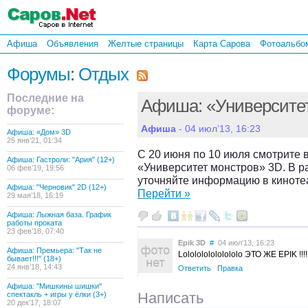
Афиша
Объявления
Желтые страницы
Карта Сарова
Фотоальбо
Форумы
:
Отдых
Последние на
Афиша: «Университе
форуме:
Афиша
- 04 июл’13, 16:23
Афиша: «Дом» 3D
25 янв’21, 01:34
С 20 июня по 10 июля смотрите 
Афиша: Гастроли: "Ария" (12+)
«Университет монстров» 3D. В 
06 фев’19, 19:56
уточняйте информацию в киноте
Афиша: "Черновик" 2D (12+)
Перейти »
29 мая’18, 16:19
Афиша: Лыжная база. График
работы проката
23 фев’18, 07:40
Epik 3D
#
04 июл’13, 16:23
Афиша: Премьера: "Так не
Lololololololololo ЭТО ЖЕ EPIK !!!!!!!!!!!!
бывает!!!" (18+)
24 янв’18, 14:43
Ответить
Правка
Афиша: "Мишкины шишки"
Написать
спектакль + игры у ёлки (3+)
20 дек’17, 18:07