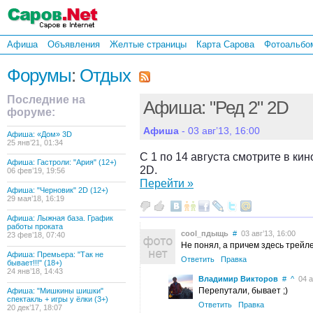
Афиша
Объявления
Желтые страницы
Карта Сарова
Фотоальбо
Форумы
:
Отдых
Последние на
Афиша: "Ред 2" 2D
форуме:
Афиша
- 03 авг’13, 16:00
Афиша: «Дом» 3D
25 янв’21, 01:34
С 1 по 14 августа смотрите в ки
Афиша: Гастроли: "Ария" (12+)
2D.
06 фев’19, 19:56
Перейти »
Афиша: "Черновик" 2D (12+)
29 мая’18, 16:19
Афиша: Лыжная база. График
работы проката
cool_пдыщь
#
03 авг’13, 16:00
23 фев’18, 07:40
Не понял, а причем здесь трейле
Афиша: Премьера: "Так не
Ответить
Правка
бывает!!!" (18+)
24 янв’18, 14:43
Владимир Викторов
#
^
04 ав
Перепутали, бывает ;)
Афиша: "Мишкины шишки"
спектакль + игры у ёлки (3+)
Ответить
Правка
20 дек’17, 18:07