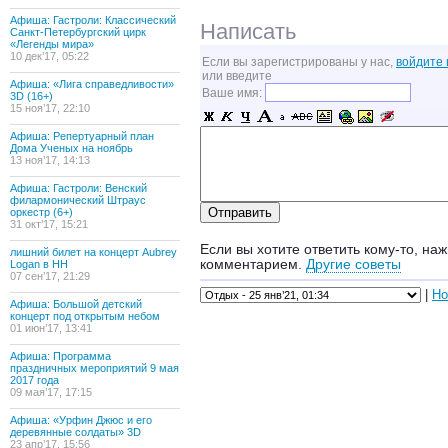
Афиша: Гастроли: Классический
Написать
Санкт-Петербургский цирк
«Легенды мира»
10 дек’17, 05:22
Если вы зарегистрированы у нас,
войдите 
или введите
Афиша: «Лига справедливости»
Ваше имя:
3D (16+)
15 ноя’17, 22:10
Афиша: Репертуарный план
Дома Ученых на ноябрь
13 ноя’17, 14:13
Афиша: Гастроли: Венский
филармонический Штраус
оркестр (6+)
31 окт’17, 15:21
Если вы хотите ответить кому-то, наж
лишний билет на концерт Aubrey
комментарием.
Другие советы
Logan в НН
07 сен’17, 21:29
|
Но
Афиша: Большой детский
концерт под открытым небом
01 июн’17, 13:41
Афиша: Программа
праздничных мероприятий 9 мая
2017 года
09 мая’17, 17:15
Афиша: «Урфин Джюс и его
деревянные солдаты» 3D
23 апр’17, 15:56