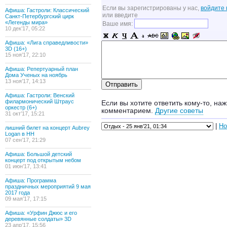
Если вы зарегистрированы у нас,
войдите 
Афиша: Гастроли: Классический
или введите
Санкт-Петербургский цирк
«Легенды мира»
Ваше имя:
10 дек’17, 05:22
Афиша: «Лига справедливости»
3D (16+)
15 ноя’17, 22:10
Афиша: Репертуарный план
Дома Ученых на ноябрь
13 ноя’17, 14:13
Афиша: Гастроли: Венский
филармонический Штраус
Если вы хотите ответить кому-то, наж
оркестр (6+)
комментарием.
Другие советы
31 окт’17, 15:21
|
Но
лишний билет на концерт Aubrey
Logan в НН
07 сен’17, 21:29
Афиша: Большой детский
концерт под открытым небом
01 июн’17, 13:41
Афиша: Программа
праздничных мероприятий 9 мая
2017 года
09 мая’17, 17:15
Афиша: «Урфин Джюс и его
деревянные солдаты» 3D
23 апр’17, 15:56