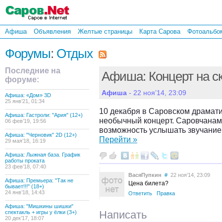
Афиша
Объявления
Желтые страницы
Карта Сарова
Фотоальбо
Форумы
:
Отдых
Последние на
Афиша: Концерт на с
форуме:
Афиша
- 22 ноя’14, 23:09
Афиша: «Дом» 3D
25 янв’21, 01:34
10 декабря в Саровском драмати
Афиша: Гастроли: "Ария" (12+)
необычный концерт. Саровчанам
06 фев’19, 19:56
возможность услышать звучание
Афиша: "Черновик" 2D (12+)
Перейти »
29 мая’18, 16:19
Афиша: Лыжная база. График
работы проката
23 фев’18, 07:40
ВасяПупкин
#
22 ноя’14, 23:09
Афиша: Премьера: "Так не
Цена билета?
бывает!!!" (18+)
24 янв’18, 14:43
Ответить
Правка
Афиша: "Мишкины шишки"
Написать
спектакль + игры у ёлки (3+)
20 дек’17, 18:07