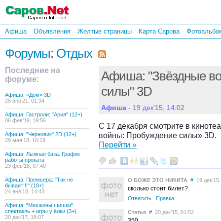
Афиша
Объявления
Желтые страницы
Карта Сарова
Фотоальбо
Форумы
:
Отдых
Последние на
Афиша: "Звёздные в
форуме:
силы" 3D
Афиша: «Дом» 3D
25 янв’21, 01:34
Афиша
- 19 дек’15, 14:02
Афиша: Гастроли: "Ария" (12+)
06 фев’19, 19:56
С 17 декабря смотрите в кинот
войны: Пробуждение силы» 3D.
Афиша: "Черновик" 2D (12+)
29 мая’18, 16:19
Перейти »
Афиша: Лыжная база. График
работы проката
23 фев’18, 07:40
Афиша: Премьера: "Так не
О БОЖЕ ЭТО НИКИТА
#
19 дек’15,
бывает!!!" (18+)
сколько стоит билет?
24 янв’18, 14:43
Ответить
Правка
Афиша: "Мишкины шишки"
спектакль + игры у ёлки (3+)
Статья
#
20 дек’15, 01:52
20 дек’17, 18:07
350