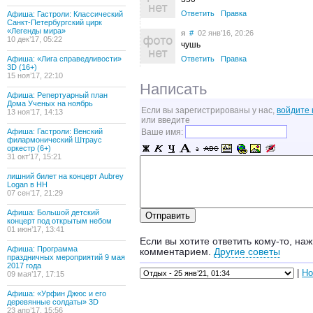
Ответить
Правка
Афиша: Гастроли: Классический
Санкт-Петербургский цирк
«Легенды мира»
я
#
02 янв’16, 20:26
10 дек’17, 05:22
чушь
Афиша: «Лига справедливости»
Ответить
Правка
3D (16+)
15 ноя’17, 22:10
Написать
Афиша: Репертуарный план
Дома Ученых на ноябрь
Если вы зарегистрированы у нас,
войдите 
13 ноя’17, 14:13
или введите
Афиша: Гастроли: Венский
Ваше имя:
филармонический Штраус
оркестр (6+)
31 окт’17, 15:21
лишний билет на концерт Aubrey
Logan в НН
07 сен’17, 21:29
Афиша: Большой детский
концерт под открытым небом
01 июн’17, 13:41
Если вы хотите ответить кому-то, наж
Афиша: Программа
комментарием.
Другие советы
праздничных мероприятий 9 мая
2017 года
|
Но
09 мая’17, 17:15
Афиша: «Урфин Джюс и его
деревянные солдаты» 3D
23 апр’17, 15:56