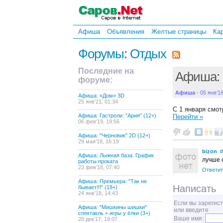
Афиша
Объявления
Желтые страницы
Ка
Форумы
:
Отдых
Последние на
Афиша: 
форуме:
Афиша
- 05 янв’16
Афиша: «Дом» 3D
25 янв’21, 01:34
С 1 января смот
Афиша: Гастроли: "Ария" (12+)
Перейти »
06 фев’19, 19:56
Афиша: "Черновик" 2D (12+)
29 мая’18, 16:19
bizon
#
Афиша: Лыжная база. График
лучше 
работы проката
23 фев’18, 07:40
Ответит
Афиша: Премьера: "Так не
Написать
бывает!!!" (18+)
24 янв’18, 14:43
Если вы зарегис
Афиша: "Мишкины шишки"
или введите
спектакль + игры у ёлки (3+)
Ваше имя:
20 дек’17, 18:07