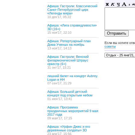
Афиша: Гастроли: Классический
Санкт-Петербургский цирк
«Легенды мира»
10 дек’17, 05:22
Афиша: «Лига справедливости»
3D (16+)
15 ноя’17, 22:10
Афиша: Репертуарный план
Если вы хотите отв
Дома Ученых на ноябрь
советы
13 ноя’17, 14:13
Афиша: Гастроли: Венский
филармонический Штраус
оркестр (6+)
31 окт’17, 15:21
лишний билет на концерт Aubrey
Logan в НН
07 сен’17, 21:29
Афиша: Большой детский
концерт под открытым небом
01 июн’17, 13:41
Афиша: Программа
праздничных мероприятий 9 мая
2017 года
09 мая’17, 17:15
Афиша: «Урфин Джюс и его
деревянные солдаты» 3D
23 апр’17, 15:56