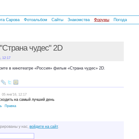
рта Сарова
Фотоальбом
Сайты
Знакомства
Форумы
Погода
"Страна чудес" 2D
, 12:17
рите в кинотеатре «Россия» фильм «Страна чудес» 2D.
05 янв’16, 12:17
сходить на самый лучший день
ь
Правка
трированы у нас,
войдите на сайт
.