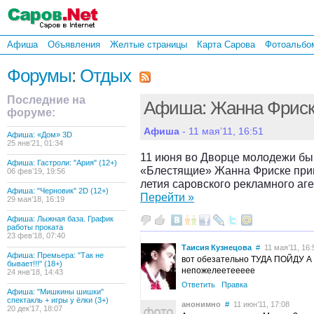
Афиша
Объявления
Желтые страницы
Карта Сарова
Фотоальбо
Форумы
:
Отдых
Последние на
Афиша: Жанна Фрис
форуме:
Афиша
- 11 мая’11, 16:51
Афиша: «Дом» 3D
25 янв’21, 01:34
11 июня во Дворце молодежи бы
Афиша: Гастроли: "Ария" (12+)
«Блестящие» Жанна Фриске прим
06 фев’19, 19:56
летия саровского рекламного аг
Афиша: "Черновик" 2D (12+)
Перейти »
29 мая’18, 16:19
Афиша: Лыжная база. График
работы проката
23 фев’18, 07:40
Таисия Кузнецова
#
11 мая’11, 16:
Афиша: Премьера: "Так не
вот обезательно ТУДА ПОЙДУ 
бывает!!!" (18+)
непожелеетеееее
24 янв’18, 14:43
Ответить
Правка
Афиша: "Мишкины шишки"
спектакль + игры у ёлки (3+)
анонимно
#
11 июн’11, 17:08
20 дек’17, 18:07