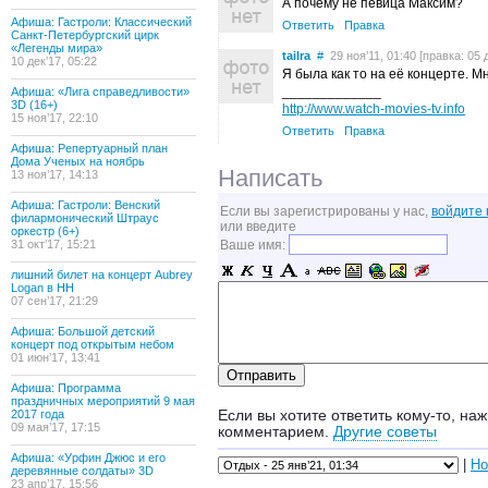
А почему не певица Максим?
Афиша: Гастроли: Классический
Ответить
Правка
Санкт-Петербургский цирк
«Легенды мира»
tailra
#
29 ноя’11, 01:40 [правка: 05 д
10 дек’17, 05:22
Я была как то на её концерте. М
_____________
Афиша: «Лига справедливости»
3D (16+)
http://www.watch-movies-tv.info
15 ноя’17, 22:10
Ответить
Правка
Афиша: Репертуарный план
Дома Ученых на ноябрь
Написать
13 ноя’17, 14:13
Афиша: Гастроли: Венский
Если вы зарегистрированы у нас,
войдите 
филармонический Штраус
или введите
оркестр (6+)
31 окт’17, 15:21
Ваше имя:
лишний билет на концерт Aubrey
Logan в НН
07 сен’17, 21:29
Афиша: Большой детский
концерт под открытым небом
01 июн’17, 13:41
Афиша: Программа
праздничных мероприятий 9 мая
2017 года
Если вы хотите ответить кому-то, наж
09 мая’17, 17:15
комментарием.
Другие советы
Афиша: «Урфин Джюс и его
|
Но
деревянные солдаты» 3D
23 апр’17, 15:56