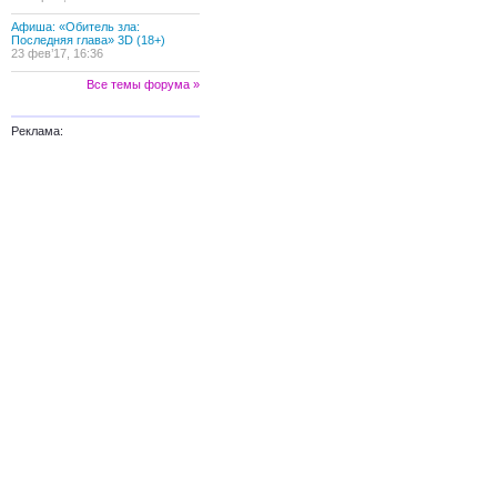
Афиша: «Обитель зла:
Последняя глава» 3D (18+)
23 фев’17, 16:36
Все темы форума »
Реклама: