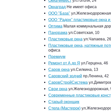
Окна-инвест
ул.Гоголя, 24
Окнаград
Не имеет офиса
ООО "База"
ул.Железнодорожная,
ООО "Радон" пластиковые окна и
Оптима
Малая коммунальная доро
Панорама
ул.Советская, 10
Пластиковые окна
ул.Чапаева, 26
Пластиковые окна, натяжные пот
офиса
Премиум
Ремонт от А до Я
ул.Герцена, 46
Саров окна
ул.Силкина, 13
Саровский зодчий
пр.Ленина, 42
СаровСтройСистема
ул.Димитров
Свои окна
ул.Железнодорожная, 
Современные пластиковые конст
Старый оконщик
Стела (Мастерок)
ул.Железнодоро