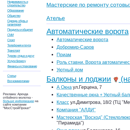
Недвижимость и
Мастерские по ремонту сотовы
строительство
Образование
Общество
Ателье
Одежда, обувь и
галантерея
Автоматические ворота
Продукты и общепит
СМИ
Автоматические ворота
Спорт
Телефония и почта
Добромир-Саров
Транспорт
Приам
Туризм, отдых и досуг
Услуги бизнесу
Роль ставни. Ворота автоматичес
Финансы и страхование
Уютный дом
Статьи
Балконы и лоджии
(на
Все комментарии
А Окна
ул.Герцена, 7
Качественные окна + Уютный бал
Реклама:
Аренда
отбойного молотка -
больше информации
на
Класс
ул.Димитрова, 18/2 (ТЦ "М
сайте компании
"МосСтройПрокат"
Компания "АЛДИ"
Мастерская "Восход" (Стеклолюкс
"Пирамида")