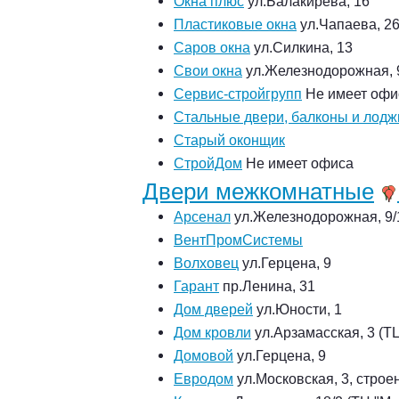
Окна плюс
ул.Балакирева, 16
Пластиковые окна
ул.Чапаева, 26
Саров окна
ул.Силкина, 13
Свои окна
ул.Железнодорожная, 
Сервис-стройгрупп
Не имеет офи
Стальные двери, балконы и лодж
Старый оконщик
СтройДом
Не имеет офиса
Двери межкомнатные
Арсенал
ул.Железнодорожная, 9/
ВентПромСистемы
Волховец
ул.Герцена, 9
Гарант
пр.Ленина, 31
Дом дверей
ул.Юности, 1
Дом кровли
ул.Арзамасская, 3 (ТЦ
Домовой
ул.Герцена, 9
Евродом
ул.Московская, 3, строе