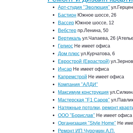
Арт-студия "Эволюция"
ул.Герцен
Бастион
Южное шоссе, 26
Вассер
Южное шоссе, 12
Вебстер
пр.Ленина, 50
Вертикаль
ул.Чапаева, 26 (Ателье
Гелиос
Не имеет офиса
Дом плюс
ул.Курчатова, 6
Еврострой (Еврастрой)
ул.Зернов
Инсар
Не имеет офиса
Капремстрой
Не имеет офиса
Компания "АЛДИ"
Максимум конструкция
ул.Силкин
Мастерская "F1 Саров"
ул.Павлик
Натяжные потолки, ремонт кварт
ООО "Борислав"
Не имеет офиса
Организация "Style Home"
Не име
Ремонт ИП Чурочкин А.П,