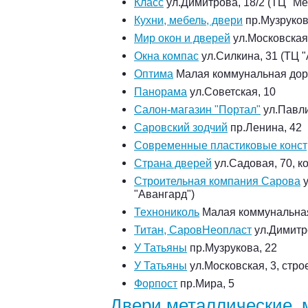
Класс
ул.Димитрова, 18/2 (ТЦ "М
Кухни, мебель, двери
пр.Музруков
Мир окон и дверей
ул.Московская
Окна компас
ул.Силкина, 31 (ТЦ "
Оптима
Малая коммунальная доро
Панорама
ул.Советская, 10
Салон-магазин "Портал"
ул.Павли
Саровский зодчий
пр.Ленина, 42
Современные пластиковые конст
Страна дверей
ул.Садовая, 70, к
Строительная компания Сарова
у
"Авангард")
Технониколь
Малая коммунальная
Титан, СаровНеопласт
ул.Димитро
У Татьяны
пр.Музрукова, 22
У Татьяны
ул.Московская, 3, стро
Форпост
пр.Мира, 5
Двери металлические, 