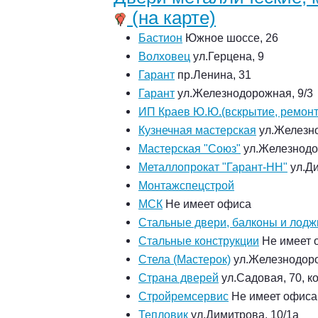
(на карте)
Бастион
Южное шоссе, 26
Волховец
ул.Герцена, 9
Гарант
пр.Ленина, 31
Гарант
ул.Железнодорожная, 9/3
ИП Краев Ю.Ю.(вскрытие, ремонт
Кузнечная мастерская
ул.Железно
Мастерская "Союз"
ул.Железнодо
Металлопрокат "Гарант-НН"
ул.Ди
Монтажспецстрой
МСК
Не имеет офиса
Стальные двери, балконы и лодж
Стальные конструкции
Не имеет 
Стела (Мастерок)
ул.Железнодоро
Страна дверей
ул.Садовая, 70, к
Стройремсервис
Не имеет офиса
Тепловик
ул.Димитрова, 10/1а