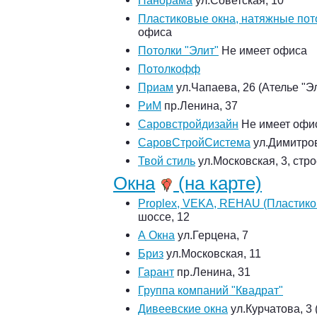
Панорама
ул.Советская, 10
Пластиковые окна, натяжные пот
офиса
Потолки "Элит"
Не имеет офиса
Потолкофф
Приам
ул.Чапаева, 26 (Ателье "Э
РиМ
пр.Ленина, 37
Саровстройдизайн
Не имеет офи
СаровСтройСистема
ул.Димитров
Твой стиль
ул.Московская, 3, стр
Окна
(на карте)
Proplex, VEKA, REHAU (Пластико
шоссе, 12
А Окна
ул.Герцена, 7
Бриз
ул.Московская, 11
Гарант
пр.Ленина, 31
Группа компаний "Квадрат"
Дивеевские окна
ул.Курчатова, 3 