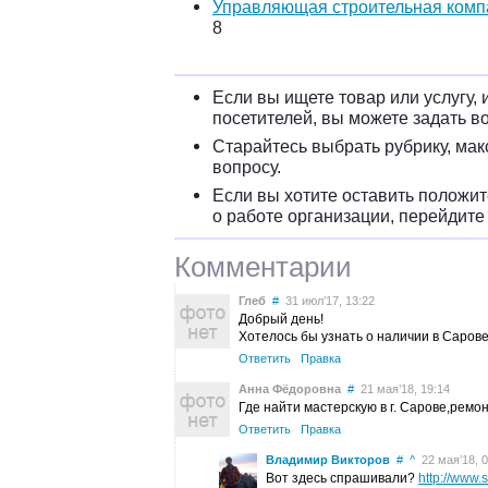
Управляющая строительная комп
8
Если вы ищете товар или услугу, 
посетителей, вы можете задать в
Старайтесь выбрать рубрику, ма
вопросу.
Если вы хотите оставить положи
о работе организации, перейдите
Комментарии
Глеб
#
31 июл’17, 13:22
Добрый день!
Хотелось бы узнать о наличии в Саров
Ответить
Правка
Анна Фёдоровна
#
21 мая’18, 19:14
Где найти мастерскую в г. Сарове,ре
Ответить
Правка
Владимир Викторов
#
^
22 мая’18, 0
Вот здесь спрашивали?
http://www.s