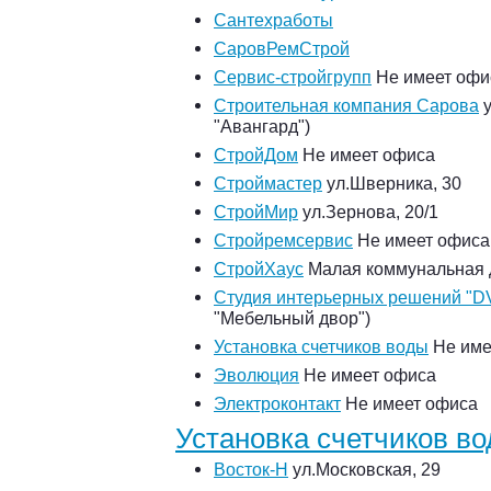
Сантехработы
СаровРемСтрой
Сервис-стройгрупп
Не имеет офи
Строительная компания Сарова
у
"Авангард")
СтройДом
Не имеет офиса
Строймастер
ул.Шверника, 30
СтройМир
ул.Зернова, 20/1
Стройремсервис
Не имеет офиса
СтройХаус
Малая коммунальная д
Студия интерьерных решений "D
"Мебельный двор")
Установка счетчиков воды
Не име
Эволюция
Не имеет офиса
Электроконтакт
Не имеет офиса
Установка счетчиков в
Восток-Н
ул.Московская, 29