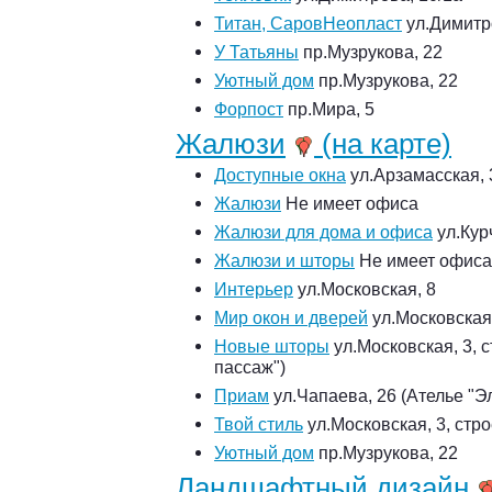
Титан, СаровНеопласт
ул.Димитро
У Татьяны
пр.Музрукова, 22
Уютный дом
пр.Музрукова, 22
Форпост
пр.Мира, 5
Жалюзи
(на карте)
Доступные окна
ул.Арзамасская, 3
Жалюзи
Не имеет офиса
Жалюзи для дома и офиса
ул.Кур
Жалюзи и шторы
Не имеет офиса
Интерьер
ул.Московская, 8
Мир окон и дверей
ул.Московская
Новые шторы
ул.Московская, 3, 
пассаж")
Приам
ул.Чапаева, 26 (Ателье "Э
Твой стиль
ул.Московская, 3, стр
Уютный дом
пр.Музрукова, 22
Ландшафтный дизайн