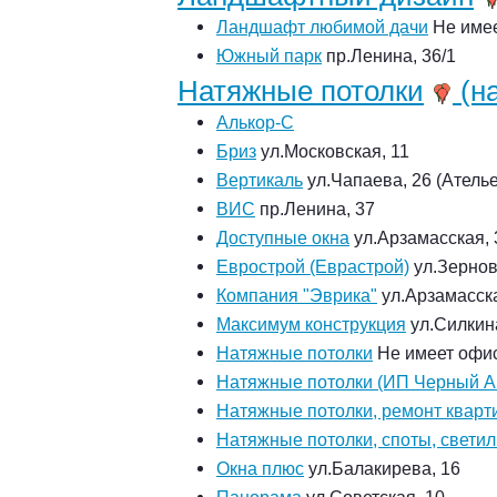
Ландшафт любимой дачи
Не име
Южный парк
пр.Ленина, 36/1
Натяжные потолки
(на
Алькор-С
Бриз
ул.Московская, 11
Вертикаль
ул.Чапаева, 26 (Ателье
ВИС
пр.Ленина, 37
Доступные окна
ул.Арзамасская, 3
Еврострой (Еврастрой)
ул.Зернов
Компания "Эврика"
ул.Арзамасска
Максимум конструкция
ул.Силкин
Натяжные потолки
Не имеет офи
Натяжные потолки (ИП Черный А.
Натяжные потолки, ремонт кварт
Натяжные потолки, споты, свети
Окна плюс
ул.Балакирева, 16