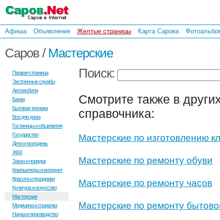
Афиша
Объявления
Желтые страницы
Карта Сарова
Фотоальбо
Саров /
Мастерские
Поиск:
Первая страница
Экстренные службы
Автомобили
Смотрите также в други
Банки
Бытовая техника
справочника:
Все для дома
Гостиницы и общежития
Государство
Мастерские по изготовлению к
Дети и молодежь
ЖКХ
Мастерские по ремонту обуви
Закон и порядок
Компьютеры и интернет
Красота и праздники
Мастерские по ремонту часов
Культура и искусство
Мастерские
Мастерские по ремонту бытово
Медицина и социалка
Наука и производство