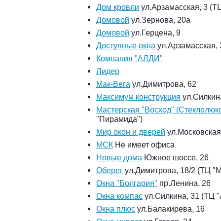
Дом кровли
ул.Арзамасская, 3 (ТЦ
Домовой
ул.Зернова, 20а
Домовой
ул.Герцена, 9
Доступные окна
ул.Арзамасская, 3
Компания "АЛДИ"
Лидер
Мак-Вега
ул.Димитрова, 62
Максимум конструкция
ул.Силкин
Мастерская "Восход" (Стеклолюкс
"Пирамида")
Мир окон и дверей
ул.Московская
МСК
Не имеет офиса
Новые дома
Южное шоссе, 26
Оберег
ул.Димитрова, 18/2 (ТЦ "
Окна "Болгария"
пр.Ленина, 26
Окна компас
ул.Силкина, 31 (ТЦ "
Окна плюс
ул.Балакирева, 16