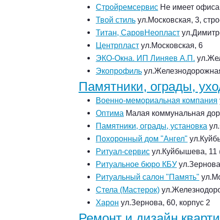
Стройремсервис
Не имеет офиса
Твой стиль
ул.Московская, 3, стр
Титан, СаровНеопласт
ул.Димитро
Центрпласт
ул.Московская, 6
ЭКО-Окна. ИП Линяев А.П.
ул.Жел
Экопрофиль
ул.Железнодорожная
Памятники, ограды, ухо
Военно-мемориальная компания
Оптима
Малая коммунальная доро
Памятники, ограды, установка
ул.
Похоронный дом "Ангел"
ул.Куйбы
Ритуал-сервис
ул.Куйбышева, 11 
Ритуальное бюро КБУ
ул.Зернова
Ритуальный салон "Память"
ул.Мо
Стела (Мастерок)
ул.Железнодоро
Харон
ул.Зернова, 60, корпус 2
Ремонт и дизайн кварт