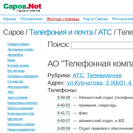
Афиша
Объявления
Желтые страницы
Карта Сарова
Фотоальбо
Саров /
Телефония и почта
/
АТС
/
Теле
Поиск:
Первая страница
Экстренные службы
Автомобили
Банки
АО "Телефонная компа
Бытовая техника
Все для дома
Рубрики:
АТС
,
Телевидение
Гостиницы и общежития
Адрес:
ул.Курчатова, 3 (КБО)
, 4
Государство
Дети и молодежь
Телефоны:
ЖКХ
9-99-99
—
Абонентский отдел (телефони
Закон и порядок
Компьютеры и интернет
9-40-03
—
приемная, секретарь
Красота и праздники
9-41-71
—
факс
Культура и искусство
Мастерские
9-40-07
—
абонентский отдел, к.402
Медицина и социалка
9-00-59
—
Отдел правового обеспечени
Наука и производство