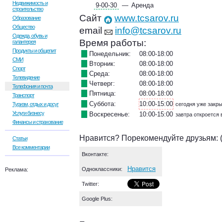
Недвижимость и
9-00-30
—
Аренда
строительство
Сайт
www.tcsarov.ru
Образование
Общество
email
info@tcsarov.ru
Одежда, обувь и
Время работы:
галантерея
Продукты и общепит
Понедельник:
08:00-18:00
СМИ
Вторник:
08:00-18:00
Спорт
Среда:
08:00-18:00
Телевидение
Четверг:
08:00-18:00
Телефония и почта
Пятница:
08:00-18:00
Транспорт
Суббота:
10:00-15:00
Туризм, отдых и досуг
сегодня уже закр
Услуги бизнесу
Воскресенье:
10:00-15:00
завтра откроется 
Финансы и страхование
Нравится? Порекомендуйте друзьям: 
Статьи
Все комментарии
Вконтакте:
Нравится
Одноклассники:
Реклама:
Twitter:
Google Plus: