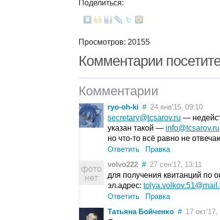
Поделиться:
Просмотров: 20155
Комментарии посетит
Комментарии
ryo-oh-ki
#
24 янв’15, 09:10
secretary@tcsarov.ru
— недейст
указан такой —
info@tcsarov.ru
но что-то всё равно не отвечаю
Ответить
Правка
volvo222
#
27 сен’17, 13:11
для получения квитанций по о
эл.адрес:
tolya.volkov.51@mail.
Ответить
Правка
Татьяна Бойченко
#
17 окт’17, 