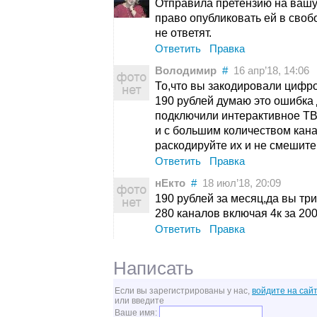
Отправила претензию на вашу 
право опубликовать ей в своб
не ответят.
Ответить
Правка
Володимир
#
16 апр’18, 14:06
То,что вы закодировали цифро
190 рублей думаю это ошибка 
подключили интерактивное ТВ
и с большим количеством кана
раскодируйте их и не смешите
Ответить
Правка
нЕкто
#
18 июл’18, 20:09
190 рублей за месяц,да вы тр
280 каналов включая 4к за 200
Ответить
Правка
Написать
Если вы зарегистрированы у нас,
войдите на сайт
или введите
Ваше имя: