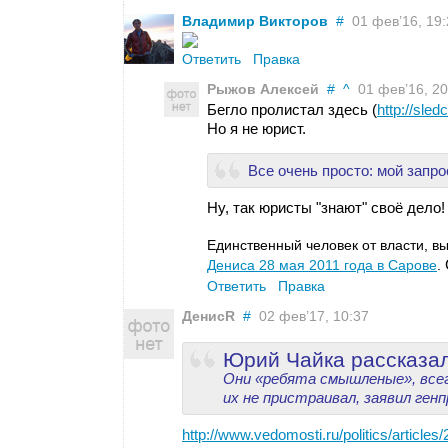
Владимир Викторов
#
01 фев’16, 19:
Ответить
Правка
Рыжов Алексей
#
^
01 фев’16, 20
Бегло пролистал здесь (
http://sled
Но я не юрист.
Все очень просто: мой запро
Ну, так юристы "знают" своё дело!
Единственный человек от власти, 
Дениса 28 мая 2011 года в Сарове
.
Ответить
Правка
ДенисR
#
02 фев’17, 10:37
Юрий Чайка рассказал
Они «ребята смышленые», всег
их не пристраивал, заявил ген
http://www.vedomosti.ru/politics/article