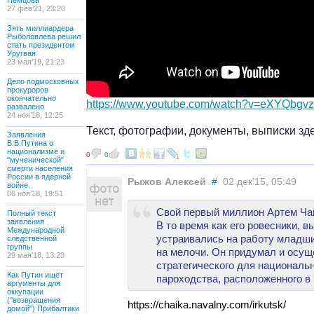
Немцова
27 фев’21, 23:20
Зять миллиардера
Рыболовлева решил
стать президентом
Уругвая
23 мая’19, 21:23
Дело подмосковных
прокуроров
окончательно
https://www.youtube.com/watch?v=eXYQbgv
развалено
24 ноя’18, 12:25
Текст, фотографии, документы, выписки зд
Заявления
В.В.Путина о
национализме и
0
0
"мученической"
смерти населения
России в ядерной
Рыжов Алексей
#
02 дек’15, 05:49
войне.
06 ноя’18, 19:51
Свой первый миллион Артем Чайк
Полный текст
заявления
В то время как его ровесники, 
Международной
устраивались на работу младши
следственной
группы
на мелочи. Он придумал и осуще
29 мая’18, 13:23
стратегического для националь
Как Путин ищет
пароходства, расположенного в 
аргументы для
оккупации
("возвращения
https://chaika.navalny.com/irkutsk/
домой") Прибалтики