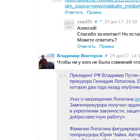
utm_source=newsmail&utm_mediu
Ответить
Правка
zaq321
#
^
23 дек’17, 23:18
Алексей!
Спасибо за контакт! Но оста
Можете ответить?
Ответить
Правка
Владимир Викторов
#
29 дек’17, 14:1
Чтобы ни у кого не было сомнений чт
Президент РФ Владимир Путин 
прокурора Геннадия Лопатина. 
которое два года назад опубли
Указ о награждении Лопатина
оп
Замгенпрокурора получил орден
в укреплении законности, защит
добросовестную работу».
Фамилия Лопатина фигурировал
генпрокурора Юрия Чайки. Авт