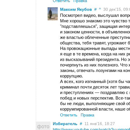
Ответить
Правка
Максим Якубов
#
^
30 дек’15, 09:
Посмотрел видео, выслушал вопро
Мне хорошо знакомо это чувство т
"подставляешься", защищая инте
и законом ценности, в объявленно
же властью облеченные преступни
общества, тебя травят, угрожают бл
На провокационные выпады местн
я еще в те времена, когда на них 
из высказываний президента. Но 
почерпнуть из них полезного. Что
законы, отвечать лозунгами на ко
коррупцию.
А всех, кого изгнанный (хотя бы ч
криминал почти десяток лет трави
и преступлениях — поздравляю с
побед и новых перспектив. Все-та
бы не люди, выполняющие свой о
коррумпированной власти, наше о
Ответить
Правка
Избиратель
#
11 янв’16, 18:27
http://www.youtube.com/watch?v=nmqg