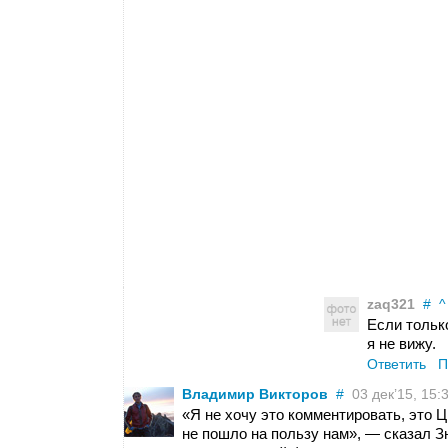
zaq321
#
^
Если тольк
я не вижу.
Ответить
П
Владимир Викторов
#
03 дек’15, 15:
«Я не хочу это комментировать, это Ц
не пошло на пользу нам», — сказал З