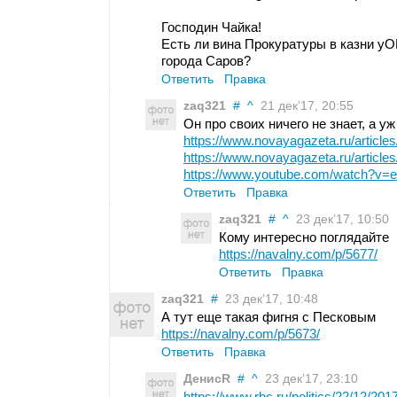
Господин Чайка!
Есть ли вина Прокуратуры в казни у
города Саров?
Ответить
Правка
zaq321
#
^
21 дек’17, 20:55
Он про своих ничего не знает, а у
https://www.novayagazeta.ru/article
https://www.novayagazeta.ru/article
https://www.youtube.com/watch?v
Ответить
Правка
zaq321
#
^
23 дек’17, 10:50
Кому интересно поглядайте
https://navalny.com/p/5677/
Ответить
Правка
zaq321
#
23 дек’17, 10:48
А тут еще такая фигня с Песковым
https://navalny.com/p/5673/
Ответить
Правка
ДенисR
#
^
23 дек’17, 23:10
https://www.rbc.ru/politics/22/12/