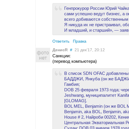
Генпрокурор России Юрий Чайка
сами успешно ведут бизнес, а о
всего добиваются собственным 
Я никуда их не пристраивал, об
И младший, и старший», — заяв
Ответить
Правка
ДенисR
#
21 дек’17, 20:12
Санкции:
(перевод компьютера)
В список SDN OFAC добавлены
БАДДЖИ, Янкуба (он же БАДЖИ,
Гамбия;
DOB 25 февраля 1973 года; че
Jeshwang, муниципалитет Kanif
[GLOMAG].
BOL MEL, Benjamin (он же BOL 
Benjamin, aka BOL, Benjamin, ak
House # 2, Найроби 00202, Кени
Центральная Экваториальная 
Судан; DOB 03 января 1978 год