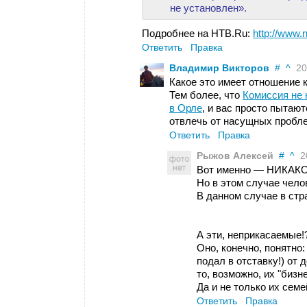
не установлен».
Подробнее на НТВ.Ru:
http://www.
Ответить
Правка
Владимир Викторов
#
^
20 
Какое это имеет отношение 
Тем более, что
Комиссия не
в Орле
, и вас просто пытаю
отвлечь от насущных пробл
Ответить
Правка
Рыжов Алексей
#
^
20
Вот именно — НИКАК
Но в этом случае чело
В данном случае в стр
А эти, неприкасаемые!
Оно, конечно, понятно
подал в отставку!) от
то, возможно, их "бизне
Да и не только их сем
Ответить
Правка