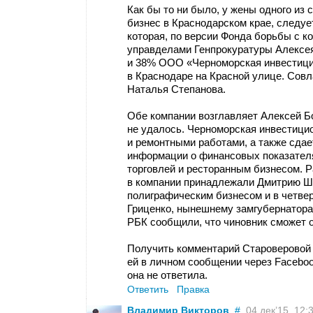
Как бы то ни было, у жены одного из 
бизнес в Краснодарском крае, следу
которая, по версии Фонда борьбы с к
управделами Генпрокуратуры Алексе
и 38% ООО «Черноморская инвестици
в Краснодаре на Красной улице. Сов
Наталья Степанова.
Обе компании возглавляет Алексей Б
не удалось. Черноморская инвестици
и ремонтными работами, а также сда
информации о финансовых показател
торговлей и ресторанным бизнесом. 
в компании принадлежали Дмитрию Шв
полиграфическим бизнесом и в четве
Гриценко, нынешнему замгубернатора 
РБК сообщили, что чиновник сможет о
Получить комментарий Староверовой 
ей в личном сообщении через Faceboo
она не ответила.
Ответить
Правка
Владимир Викторов
#
04 дек’15, 12:3