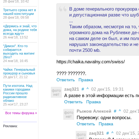
28 фев’18, 10:42
В доме генерального прокурора 
Третьего срока нет в
нашей конституции
и дегустационная разве что шуб
28 фев’18, 09:58
...
Таким образом, несмотря на то,
«Держись и знай, что
дома, на родине тебя
огромного дома на Рублевке де-
всегда ждут»
26 янв’18, 13:52
на самом деле он был, и им пол
нарушал законодательство и н
"Димон". Кто-то
почти 2500 мb.
собирается
выходить на митинг
26го?
24 янв’18, 16:45
https://chaika.navalny.com/swiss/
Чайки. Генеральный
???? ???????.
прокурор и сыновья
29 дек’17, 21:12
Ответить
Правка
Пути изотопа. Над
zaq321
#
^
02 дек’15, 19:31
какими городами
России прошло
А разве в этой информации есть 
радиоактивное
облако
Ответить
Правка
25 ноя’17, 23:27
Рыжов Алексей
#
^
02 дек’1
Все темы форума »
Перевожу: одни вопросы.
Ответить
Правка
Реклама:
zaq321
#
^
02 дек’15, 