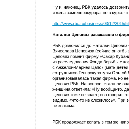
Ну и, наконец, РБК удалось дозвонить
и жена замгенпрокурора, не в курсе ч
http://www.rbc.ru/business/03/12/2015
Наталья Цеповяз рассказала о фир
РБК дозвонился до Натальи Цеповяз
Вячеслава Цеповяза (сейчас он отбыв
Цеповяз помнит фирму «Сахар Кубани
из расследования Фонда борьбы с ко
с Анжелой-Марией Цапок (мать детей
сотрудников Генпрокуратуры Ольгой 
организовывалась такая фирма, но ее
Цеповяз РБК. На вопрос, стала ли он
женщина ответила: «Ну вообще-то, да
Цеповяз тоже не знает; она говорит, 
видимо, «что-то не сложилось». При 
не знакома.
РБК продолжает копать в том же нап