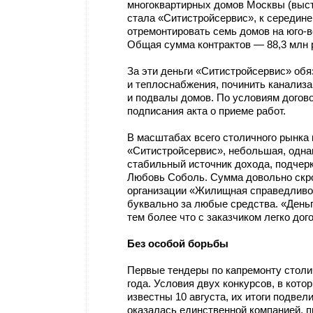
многоквартирных домов Москвы (выст
стала «Ситистройсервис», к середин
отремонтировать семь домов на юго-в
Общая сумма контрактов — 88,3 млн 
За эти деньги «Ситистройсервис» обя
и теплоснабжения, починить канализ
и подвалы домов. По условиям догово
подписания акта о приеме работ.
В масштабах всего столичного рынка
«Ситистройсервис», небольшая, однак
стабильный источник дохода, подчер
Любовь Соболь. Сумма довольно скр
организации «Жилищная справедливос
буквально за любые средства. «Деньг
тем более что с заказчиком легко дог
Без особой борьбы
Первые тендеры по капремонту столи
года. Условия двух конкурсов, в кот
известны 10 августа, их итоги подвел
оказалась единственной компанией, п