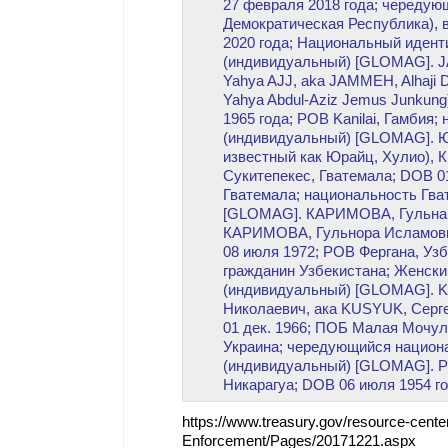
27 февраля 2018 года; чередую
Демократическая Республика), 
2020 года; Национальный иден
(индивидуальный) [GLOMAG]. 
Yahya AJJ, aka JAMMEH, Alhaji 
Yahya Abdul-Aziz Jemus Junkung
1965 года; POB Kanilai, Гамбия
(индивидуальный) [GLOMAG]. 
известный как Юрайц, Хулио), К
Сукитепекес, Гватемала; DOB 0
Гватемала; национальность Гв
[GLOMAG]. КАРИМОВА, Гульнар
КАРИМОВА, Гульнора Исламовна,
08 июля 1972; POB Фергана, Узб
гражданин Узбекистана; Женски
(индивидуальный) [GLOMAG]. K
Николаевич, ака KUSYUK, Серге
01 дек. 1966; ПОБ Малая Мочул
Украина; чередующийся национ
(индивидуальный) [GLOMAG]. Ри
Никарагуа; DOB 06 июля 1954 го
https://www.treasury.gov/resource-cent
Enforcement/Pages/20171221.aspx