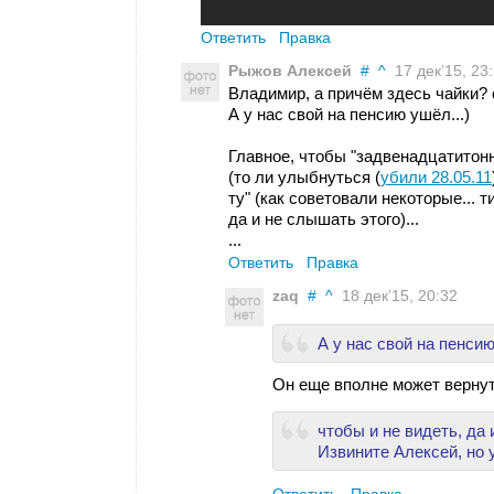
Ответить
Правка
Рыжов Алексей
#
^
17 дек’15, 23
Владимир, а причём здесь чайки? се
А у нас свой на пенсию ушёл...)
Главное, чтобы "задвенадцатитон
(то ли улыбнуться (
убили 28.05.11
ту" (как советовали некоторые... т
да и не слышать этого)...
...
Ответить
Правка
zaq
#
^
18 дек’15, 20:32
А у нас свой на пенсию
Он еще вполне может вернут
чтобы и не видеть, да и
Извините Алексей, но у