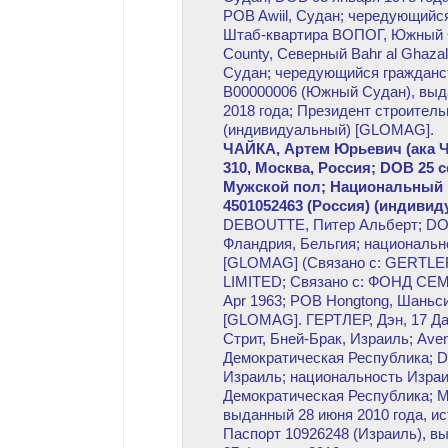
POB Awiil, Судан; чередующийс
Штаб-квартира ВОПОГ, Южный С
County, Северный Bahr al Ghaz
Судан; чередующийся гражданс
B00000006 (Южный Судан), выда
2018 года; Президент строител
(индивидуальный) [GLOMAG].
ЧАЙКА, Артем Юрьевич (ака ЧА
310, Москва, Россия; DOB 25 
Мужской пол; Национальный
4501052463 (Россия) (индиви
DEBOUTTE, Питер Альберт; DOB 
Фландрия, Бельгия; национальн
[GLOMAG] (Связано с: GERTLE
LIMITED; Связано с: ФОНД СЕМ
Apr 1963; POB Hongtong, Шаньс
[GLOMAG]. ГЕРТЛЕР, Дэн, 17 Да
Стрит, Бней-Брак, Израиль; Aven
Демократическая Республика; D
Израиль; национальность Израи
Демократическая Республика; М
выданный 28 июня 2010 года, ис
Паспорт 10926248 (Израиль), в