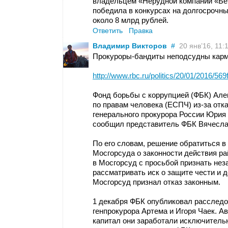
владельцем «Нерудной компании «Бе
победила в конкурсах на долгосрочн
около 8 млрд рублей.
Ответить
Правка
Владимир Викторов
#
20 янв’16, 11:1
Прокуроры-бандиты неподсудны кар
http://www.rbc.ru/politics/20/01/2016/
Фонд борьбы с коррупцией (ФБК) Але
по правам человека (ЕСПЧ) из-за отк
генерального прокурора России Юрия Ч
сообщил представитель ФБК Вячесла
По его словам, решение обратиться 
Мосгорсуда о законности действия р
в Мосгорсуд с просьбой признать не
рассматривать иск о защите чести и 
Мосгорсуд признал отказ законным.
1 декабря ФБК опубликовал расследо
генпрокурора Артема и Игоря Чаек. А
капитал они заработали исключительн