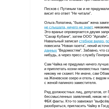
Песков с Путиным так и не придумали 
висит его ответ "Не читали".
Ольга Лопатина, "бывшая" жена замг
не слышала, ничего не знает
, никаки
Это вранье опровергается двумя зап
"Сахар Кубани", затем ООО "Арлайн",
Навальный записал
стебное видео
,
п
повесила "Новая газета", некий источ
данных
"Ведомостям". Забавно, что с
нибудь, а через пресс-службу Генпро
Сам Чайка не придумал ничего лучше
и приплетать козни неизвестных таинс
никому не скажет. Не иначе, сам Обам
на Женевское озеро и отель с видом 
с женой папиного заместителя.
Ряд должностных лиц, депутатов, от 
бессмысленных заявлений, никак не 
ФБК факты. Кто-то завизжал "выфсёвр
разобраться, пригласить Чайку в Госду