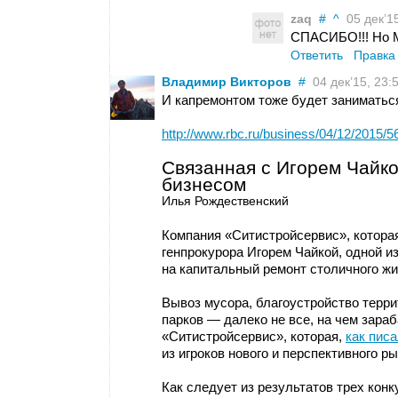
zaq
#
^
05 дек’15
СПАСИБО!!! Но М
Ответить
Правка
Владимир Викторов
#
04 дек’15, 23:
И капремонтом тоже будет заниматьс
http://www.rbc.ru/business/04/12/2015
Связанная с Игорем Чайк
бизнесом
Илья Рождественский
Компания «Ситистройсервис», котора
генпрокурора Игорем Чайкой, одной и
на капитальный ремонт столичного жи
Вывоз мусора, благоустройство терри
парков — далеко не все, на чем зара
«Ситистройсервис», которая,
как пис
из игроков нового и перспективного 
Как следует из результатов трех кон