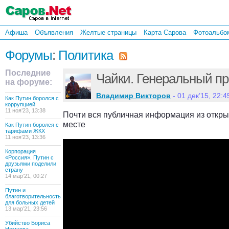
Афиша
Объявления
Желтые страницы
Карта Сарова
Фотоальбо
Форумы
:
Политика
Последние
Чайки. Генеральный пр
на форуме:
Владимир Викторов
- 01 дек’15, 22:4
Как Путин боролся с
коррупцией
11 ноя’23, 13:38
Почти вся публичная информация из откры
месте
Как Путин боролся с
тарифами ЖКХ
11 ноя’23, 13:36
Корпорация
«Россия». Путин с
друзьями поделили
страну
14 мар’21, 00:27
Путин и
благотворительность
для больных детей
13 мар’21, 23:56
Убийство Бориса