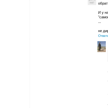
обрат
И у н
"само
...
не ди
Ответ