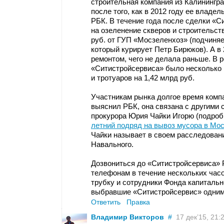
строительная компания из Калинингр
после того, как в 2012 году ее владе
РБК. В течение года после сделки «С
на озеленение скверов и строительст
руб. от ГУП «Мосзеленхоз» (подчиняе
который курирует Петр Бирюков). А в
ремонтом, чего не делала раньше. В 
«Ситистройсервиса» было несколько 
и тротуаров на 1,42 млрд руб.
Участникам рынка долгое время компа
выяснил РБК, она связана с другими
прокурора Юрия Чайки Игорю (подроб
летний подряд на вывоз мусора в Мо
Чайки называет в своем расследован
Навального.
Дозвониться до «Ситистройсервиса» 
телефонам в течение нескольких часо
трубку и сотрудники Фонда капиталь
выбравшие «Ситистройсервис» одним 
Ответить
Правка
Владимир Викторов
#
17 дек’15, 21:2