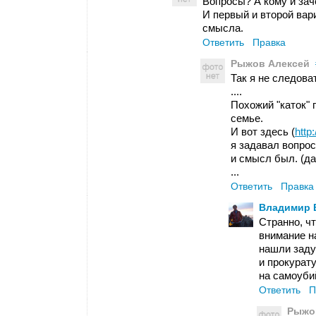
Вопросы? А кому и зач
И первый и второй вар
смысла.
Ответить
Правка
Рыжов Алексей
Так я не следоват
....
Похожий "каток"
семье.
И вот здесь (
http
я задавал вопрос
и смысл был. (да 
...
Ответить
Правка
Владимир 
Странно, ч
внимание н
нашли заду
и прокурат
на самоуби
Ответить
П
Рыжо