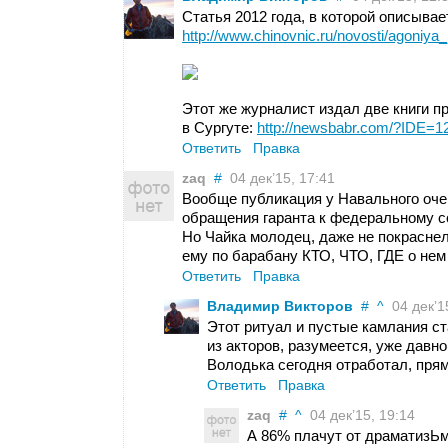
Статья 2012 года, в которой описыва
http://www.chinovnic.ru/novosti/agoniya
Этот же журналист издал две книги п
в Сургуте:
http://newsbabr.com/?IDE=1
Ответить
Правка
zaq
#
04 дек’15, 17:41
Вообще публикация у Навального оче
обращения гаранта к федеральному со
Но Чайка молодец, даже не покраснел.
ему по барабану КТО, ЧТО, ГДЕ о нем 
Ответить
Правка
Владимир Викторов
#
^
04 дек’15
Этот ритуал и пустые камлания с
из акторов, разумеется, уже давн
Володька сегодня отработал, прям
Ответить
Правка
zaq
#
^
04 дек’15, 19:14
А 86% плачут от драматизЬм