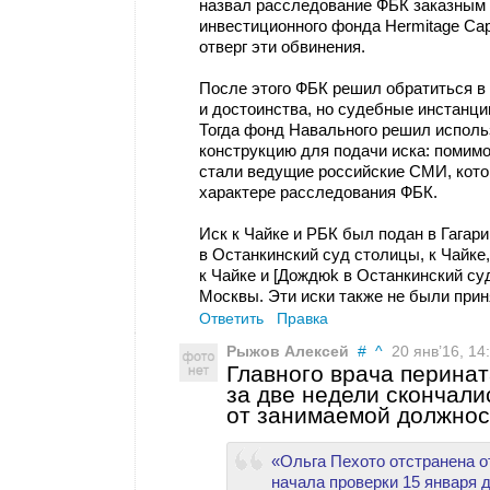
назвал расследование ФБК заказным и
инвестиционного фонда Hermitage Capi
отверг эти обвинения.
После этого ФБК решил обратиться в 
и достоинства, но судебные инстанци
Тогда фонд Навального решил испол
конструкцию для подачи иска: помимо
стали ведущие российские СМИ, кото
характере расследования ФБК.
Иск к Чайке и РБК был подан в Гагар
в Останкинский суд столицы, к Чайке,
к Чайке и [Дождюk в Останкинский су
Москвы. Эти иски также не были прин
Ответить
Правка
Рыжов Алексей
#
^
20 янв’16, 14
Главного врача перинат
за две недели скончали
от занимаемой должнос
«Ольга Пехото отстранена о
начала проверки 15 января д