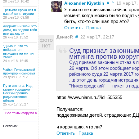
28 фев’18, 10:42
Alexander Kiyatkin
#
^
19 мар’17, 
Я никого не призываю сейчас орга
Третьего срока нет в
нашей конституции
момент, когда можно было подать
28 фев’18, 09:58
быть, кто-то слышал про это?
«Держись и знай, что
Ответить
Правка
дома, на родине тебя
всегда ждут»
ДенисR
#
22 мар’17, 22:17
26 янв’18, 13:52
"Димон". Кто-то
Суд признал законным
собирается
выходить на митинг
митинга против корру
26го?
24 янв’18, 16:45
Суд признал законным отказ в 
26 марта. Об этом сообщает ко
Чайки. Генеральный
прокурор и сыновья
районного суда 22 марта 2017 го
29 дек’17, 21:12
...в этот день горадминистрац
"Нижегородский" — пикет в под
Пути изотопа. Над
какими городами
России прошло
https://www.niann.ru/?id=505355
радиоактивное
облако
25 ноя’17, 23:27
Получается:
Все темы форума »
поддерживаем детей, страдающих ДЦП
Реклама:
и коррупцию, что ли?
Ответить
Правка