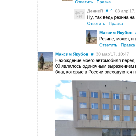
Ответить
Правка
ДенисR
#
^
03 апр’17,
Ну, так ведь резина на
Ответить
Правка
Максим Якубов
Резине, может, и 
Ответить
Правка
Максим Якубов
#
30 мар’17, 10:47
Нахождение моего автомобиля перед з
00 являлось одиночным выражением 
благ, которые в России расходуются 