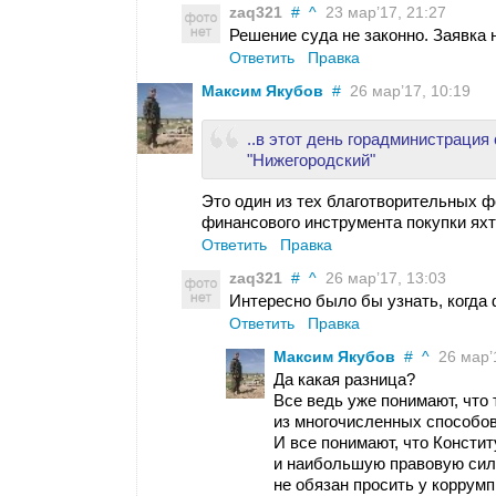
zaq321
#
^
23 мар’17, 21:27
Решение суда не законно. Заявка 
Ответить
Правка
Максим Якубов
#
26 мар’17, 10:19
..в этот день горадминистраци
"Нижегородский"
Это один из тех благотворительных 
финансового инструмента покупки яхт
Ответить
Правка
zaq321
#
^
26 мар’17, 13:03
Интересно было бы узнать, когда
Ответить
Правка
Максим Якубов
#
^
26 мар’1
Да какая разница?
Все ведь уже понимают, что 
из многочисленных способов
И все понимают, что Консти
и наибольшую правовую силу
не обязан просить у коррум