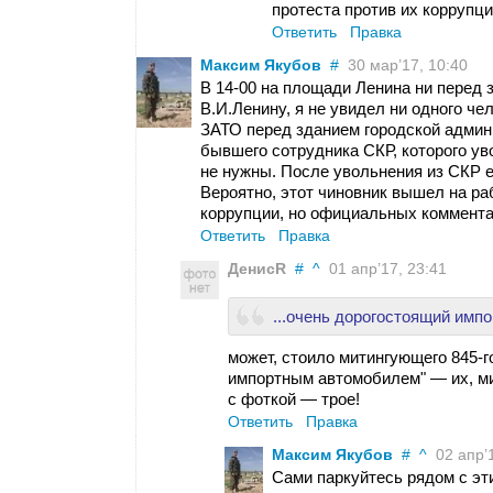
протеста против их коррупци
Ответить
Правка
Максим Якубов
#
30 мар’17, 10:40
В 14-00 на площади Ленина ни перед 
В.И.Ленину, я не увидел ни одного че
ЗАТО перед зданием городской админ
бывшего сотрудника СКР, которого уво
не нужны. После увольнения из СКР ег
Вероятно, этот чиновник вышел на ра
коррупции, но официальных комментар
Ответить
Правка
ДенисR
#
^
01 апр’17, 23:41
...очень дорогостоящий имп
может, стоило митингующего 845-г
импортным автомобилем" — их, м
с фоткой — трое!
Ответить
Правка
Максим Якубов
#
^
02 апр’1
Сами паркуйтесь рядом с этим