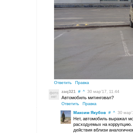
Ответить
Правка
zaq321
#
^
30 мар’17, 11:44
Автомобиль митинговал?
Ответить
Правка
Максим Якубов
#
^
30 мар’1
Нет, автомобиль выражал м
расходуемых на коррупцию. 
действия вблизи аналогичног