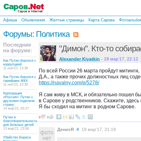
Афиша
Объявления
Желтые страницы
Карта Сарова
Фотоальбо
Форумы
:
Политика
Последние
"Димон". Кто-то собира
на форуме:
Alexander Kiyatkin
- 18 мар’17, 22:12
Как Путин боролся с
коррупцией
11 ноя’23, 13:38
По всей России 26 марта пройдут митинги
Д.А., а также прочих должностных лиц соде
Как Путин боролся с
тарифами ЖКХ
https://navalny.com/p/5278/
11 ноя’23, 13:36
Корпорация
Я сам живу в МСК, и обязательно пошел бы н
«Россия». Путин с
в Сарове у родственников. Скажите, здесь
друзьями поделили
страну
Я бы сходил на митинг в родном Сарове.
14 мар’21, 00:27
Путин и
0
0
благотворительность
для больных детей
13 мар’21, 23:56
ДенисR
#
19 мар’17, 21:19
Убийство Бориса