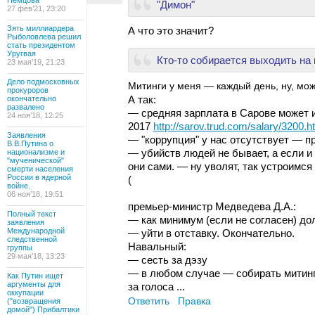
Немцова
"Димон"
27 фев’21, 23:20
Зять миллиардера
А что это значит?
Рыболовлева решил
стать президентом
Уругвая
Кто-то собирается выходить на 
23 мая’19, 21:23
Дело подмосковных
Митинги у меня — каждый день, ну, мож
прокуроров
А так:
окончательно
развалено
— средняя зарплата в Сарове может и
24 ноя’18, 12:25
2017
http://sarov.trud.com/salary/3200.h
Заявления
— "коррупция" у нас отсутствует — пр
В.В.Путина о
— убийств людей не бывает, а если и 
национализме и
"мученической"
они сами. — ну уволят, так устроимс
смерти населения
России в ядерной
(
войне.
06 ноя’18, 19:51
премьер-министр Медведева Д.А.:
Полный текст
— как минимум (если не согласен) до
заявления
Международной
— уйти в отставку. Окончательно.
следственной
Навальный:
группы
29 мая’18, 13:23
— сесть за дэзу
— в любом случае — собирать митинг
Как Путин ищет
аргументы для
за голоса ...
оккупации
Ответить
Правка
("возвращения
домой") Прибалтики