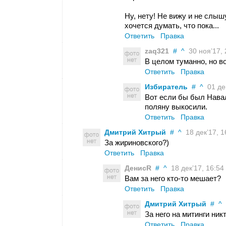
Ну, нету! Не вижу и не слыш
хочется думать, что пока...
Ответить
Правка
zaq321
#
^
30 ноя’17, 
В целом туманно, но в
Ответить
Правка
Избиратель
#
^
01 дек
Вот если бы был Нава
поляну выкосили.
Ответить
Правка
Дмитрий Хитрый
#
^
18 дек’17, 1
За жириновского?)
Ответить
Правка
ДенисR
#
^
18 дек’17, 16:54
Вам за него кто-то мешает?
Ответить
Правка
Дмитрий Хитрый
#
^
2
За него на митинги никт
Ответить
Правка