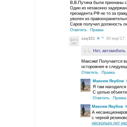
В.В.Путина были признаны 
Один из незаконно задержан
президента РФ не то за граж
уволен из правоохранительн
Саров получил должность охр
Ответить
Правка
zaq321
#
^
30 мар’17, 
Нет, автомобиль
Максим! Получается ва
осторожнее в следующ
Ответить
Правка
Максим Якубов
Я там находился
С целью объекти
Ответить
Правка
Максим Якубов
А несанкциониров
с черной резинов
несколько лет на