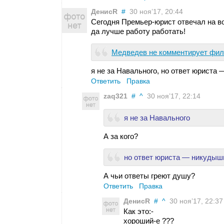
ДенисR
#
30 ноя’17, 20:44
Сегодня Премьер-юрист отвечал на в
да лучше работу работать!
Медведев не комментирует филь
я не за Навального, но ответ юриста
Ответить
Правка
zaq321
#
^
30 ноя’17, 22:14
я не за Навального
А за кого?
но ответ юриста — никудышн
А чьи ответы греют душу?
Ответить
Правка
ДенисR
#
^
30 ноя’17, 22:37
Как это:-
хороший-е ???