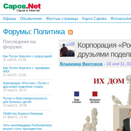
Афиша
Объявления
Желтые страницы
Карта Сарова
Фотоальбо
Форумы
:
Политика
Последние на
Корпорация «Ро
форуме:
друзьями подел
Как Путин боролся с коррупцией
11 ноя’23, 13:38
Владимир Викторов
- 10 ноя’11, 02
Как Путин боролся с тарифами
ЖКХ
11 ноя’23, 13:36
Корпорация «Россия». Путин с
друзьями поделили страну
14 мар’21, 00:27
Путин и благотворительность
для больных детей
13 мар’21, 23:56
Убийство Бориса Немцова
27 фев’21, 23:20
Зять миллиардера Рыболовлева
решил стать президентом