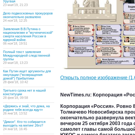
Уругвая
23 мая’19, 21:23
Дело подмосковных прокуроров
окончательно развалено
24 ноя’18, 12:25
Заявления В.В.Путина о
национализме и "мученической"
смерти населения России в
ядерной войне.
06 ноя’18, 19:51
Полный текст заявления
Международной следственной
группы
29 мая’18, 13:23
Как Путин ищет аргументы для
оккупации ("возвращения
Открыть полное изображение (1,
домой") Прибалтики
28 фев’18, 10:42
Третьего срока нет в нашей
NewTimes.ru: Корпорация «Ро
конституции
28 фев’18, 09:58
Корпорация «Россия». Ровно 8
«Держись и знай, что дома, на
родине тебя всегда ждут»
Толмачево Новосибирска прош
26 янв’18, 13:52
окончательно развернула век
"Димон". Кто-то собирается
вечером 25 октября 2003 года
выходить на митинг 26го?
самолет главы самой большо
24 янв’18, 16:45
ЮКОС и самого богатого тогд