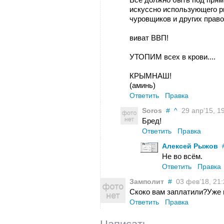
искуссно использующего р
чуровщиков и других право
виват ВВП!
УТОПИМ всех в крови....
КРЫМНАШ!
(аминь)
Ответить
Правка
Soros
#
^
29 апр’15, 1
Бред!
Ответить
Правка
Алексей Рыжов
Не во всём.
Ответить
Правка
Замполит
#
03 фев’18, 21:
Скоко вам заплатили?Уже 
Ответить
Правка