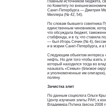
главным источником бюджета, с
по Комитету по внешнеэкономич
Санкт-Петербурга — Дмитрия Ме
Миллера (№ 42, 54).
По словам бывшего советника Пу
единственным чиновником, котор
что обсуждала бюджет, таможен
стабфонда, и в ту, что ставила 
— был Игорь Сечин (№ 4), бесс
и в мэрии Санкт-Петербурга, и в 
Следующим объектом интереса «
нефть. Но для того чтобы взять 
который находился тогда во влад
называть «Семья» (близкое окр
и уполномоченные им олигархи),
поляну.
Зачистка элит
По данным социолога Ольги Кр
Центр изучения элиты РАН, к кон
Владимира Путина (весна 2008 г