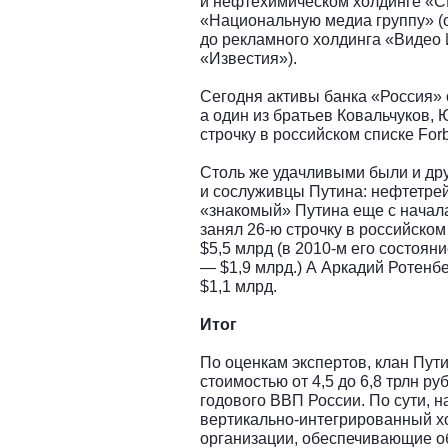
и нефтехимическом холдинге «
«Национальную медиа группу» (
до рекламного холдинга «Видео
«Известия»).
Сегодня активы банка «Россия» 
а один из братьев Ковальчуков, 
строчку в российском списке For
Столь же удачливыми были и дру
и сослуживцы Путина: нефтетрей
«знакомый» Путина еще с начала
занял 26-ю строчку в российском
$5,5 млрд (в 2010-м его состоян
— $1,9 млрд.) А Аркадий Ротенб
$1,1 млрд.
Итог
По оценкам экспертов, клан Пут
стоимостью от 4,5 до 6,8 трлн р
годового ВВП России. По сути, н
вертикально-интегрированный х
организации, обеспечивающие о