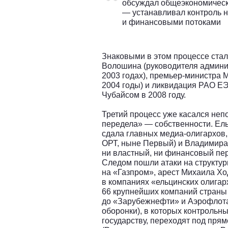
обсуждал общеэкономическ
— устанавливал контроль 
и финансовыми потоками
Знаковыми в этом процессе стал
Волошина (руководителя админи
2003 годах), премьер-министра 
2004 годы) и ликвидация РАО ЕЭ
Чубайсом в 2008 году.
Третий процесс уже касался не
передела» — собственности. Ель
сдала главных медиа-олигархов,
ОРТ, ныне Первый) и Владимира 
ни властный, ни финансовый пе
Следом пошли атаки на структур
на «Газпром», арест Михаила Хо
в компаниях «ельцинских олигар
66 крупнейших компаний стран
до «Зарубежнефти» и Аэрофлота
оборонки), в которых контрольн
государству, переходят под пря