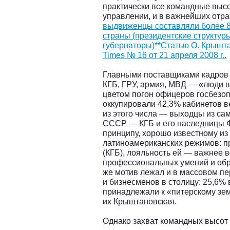
практически все командные высо
управлении, и в важнейших отра
выдвиженцы составляли более 
страны (президентские структур
губернаторы)**Статью О. Крышта
Times № 16 от 21 апреля 2008 г..
Главными поставщиками кадров 
КГБ, ГРУ, армия, МВД — «люди в
цветом погон офицеров госбезо
оккупировали 42,3% кабинетов в
из этого числа — выходцы из са
СССР — КГБ и его наследницы Ф
принципу, хорошо известному из
латиноамериканских режимов: п
(КГБ), лояльность ей — важнее в
профессиональных умений и обра
же мотив лежал и в массовом пе
и бизнесменов в столицу: 25,6%
принадлежали к «питерскому зем
их Крыштановская.
Однако захват командных высот