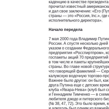
каденцию в качестве президент
прочитал известный американск
и дал свое заключение: «Его (Пу
страны — это «Россия, Inc.», где
исполнительного директора».
Начало передела
7 мая 2000 года Владимир Путин
России. А спустя несколько дней
указом о создании Федерального
предприятия «Росспиртпром», к
госпакеты акций 70 предприяти
в том числе и пакеты крупнейши
страны. Во главе новой структу
что говорящей фамилией — Серг
калужскую водочную торгово-пр
Важнее было другое: он был, как
друга Путина еще с детских вре
клуба «Явара-Нева» (клуб был с
и Геннадием Тимченко — в схеме н
любителя дзюдо и питерского би
(№ 38, 47, 72). Это было время,
и алкоголь был одним из важне