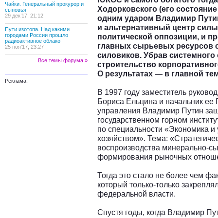
Чайки. Генеральный прокурор и
Ходорковского (его состояние
сыновья
29 дек’17, 21:12
одним ударом Владимир Пути
и альтернативный центр силы,
Пути изотопа. Над какими
городами России прошло
политической оппозиции, и пр
радиоактивное облако
главных сырьевых ресурсов 
25 ноя’17, 23:27
силовиков. Убрав системного 
Все темы форума »
строительство корпоративного
О результатах — в главной те
Реклама:
В 1997 году заместитель руково
Бориса Ельцина и начальник ее 
управления Владимир Путин защ
государственном горном институ
по специальности «Экономика и
хозяйством». Тема: «Стратегиче
воспроизводства минерально-сы
формирования рыночных отноше
Тогда это стало не более чем ф
который только-только закреплял
федеральной власти.
Спустя годы, когда Владимир П