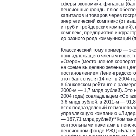
сферы экономики: финансы (бан
пенсионные фонды плюс обесп
капиталов и товаров через госгр
энергетический комплекс (от вы
и труб и трейдерских компаний
комплекс, предприятия инфраст
до разного рода коммуникаций (
Классический тому пример — экс
принадлежащего членам известн
«Озеро» (место членов кооперат
на схеме выделено зеленым цве
постановлением Ленинградского
этот банк спустя 14 лет, в 2004 
в банковском рейтинге c размеро
2000-м — 1,7 млрд рублей). Это 
2004 года) совладельцем «Согаз
3,6 млрд рублей, в 2011-м — 91,
всех подразделений госмонополи
управляющую компанию «Лидер» 
— 167,71 млрд рублей)**Компан
контрольными пакетами в пенси
пенсионном фонде РЖД «Благос