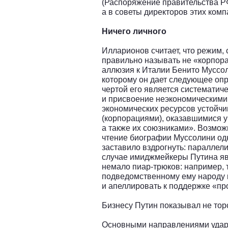
(Распоряжение правительства РФ о
а в советы директоров этих комп
Ничего личного
Илларионов считает, что режим,
правильно называть не «корпор
аллюзия к Италии Бенито Муссол
которому он дает следующее оп
чертой его является систематич
и присвоение неэкономическими
экономических ресурсов устойч
(корпорациями), оказавшимися у
а также их союзниками». Возможн
чтение биографии Муссолини одн
заставило вздрогнуть: параллел
случае имиджмейкеры Путина яв
немало пиар-трюков: например, 
подведомственному ему народу г
и апеллировать к поддержке «пр
Бизнесу Путин показывал не тор
Основными направлениями удар