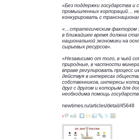
«Без поддержки государства и 
промышленных корпораций… не
конкурировать с транснациона
«…стратегическим фактором э
в ближайшее время должна ста
национальной экономики на ос
сырьевых ресурсов».
«Независимо от того, в чьей с
природные, в частности минера
вправе регулировать процесс их
действуя в интересах общества
собственников, интересы кото
друг с другом и которым для д
необходима помощь государств
newtimes.ru/articles/detail/45648
2
9