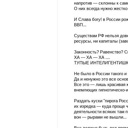
напротив — склонны к сам
О них всегда нужно жестко
И Слава богу! в России ро
ВВП...
Существам РФ нельзя дове
ресурсы, ни капиталы (зав
Законность? Равенство? 
ХА — ХА — ХА ....
ТУПЫЕ ИНТЕЛИГЕНТИШКИ
Не было в России такого и 
Да и ненужно это все осн
Все это — лишь красивая 
внемлющих гипнотическо-ис
Раздать куски "пирога Рос
их изредка — куда проще 
деятельности всяких там 
вон — рырами не вышли...
Все должно быть под прям