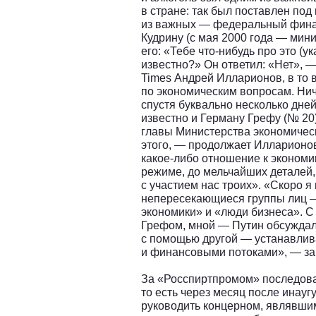
в стране: так был поставлен по
из важных — федеральный финан
Кудрину (с мая 2000 года — мин
его: «Тебе что-нибудь про это (
известно?» Он ответил: «Нет», 
Times Андрей Илларионов, в то 
по экономическим вопросам. Нич
спустя буквально несколько дне
известно и Герману Грефу (№ 20
главы Министерства экономическ
этого, — продолжает Илларионо
какое-либо отношение к экономи
режиме, до мельчайших деталей
с участием нас троих». «Скоро я
непересекающиеся группы лиц —
экономики» и «люди бизнеса». С
Грефом, мной — Путин обсужда
с помощью другой — устанавлив
и финансовыми потоками», — за
За «Росспиртпромом» последовал
то есть через месяц после инауг
руководить концерном, являвши