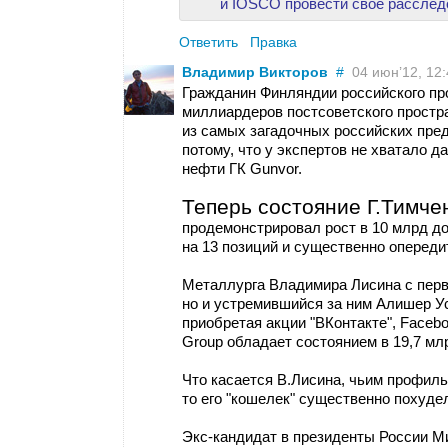
и IOSCO провести свое расслед
Ответить
Правка
Владимир Викторов
#
04 июн’12, 12:
Гражданин Финляндии российского пр
миллиардеров постсоветского простр
из самых загадочных российских пре
потому, что у экспертов не хватало д
нефти ГК Gunvor.
Теперь состояние Г.Тимче
продемонстрировал рост в 10 млрд дол
на 13 позиций и существенно оперед
Металлурга Владимира Лисина с перв
но и устремившийся за ним Алишер У
приобретая акции "ВКонтакте", Facebo
Group обладает состоянием в 19,7 мл
Что касается В.Лисина, чьим профил
то его "кошелек" существенно похудел
Экс-кандидат в президенты России 