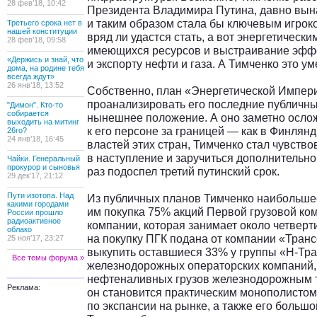
28 фев’18, 10:42
Президента Владимира Путина, давно вын
и таким образом стала бы ключевым игрок
Третьего срока нет в
нашей конституции
вряд ли удастся стать, а вот энергетичес
28 фев’18, 09:58
имеющихся ресурсов и выстраивание эффе
«Держись и знай, что
и экспорту нефти и газа. А Тимченко это ум
дома, на родине тебя
всегда ждут»
26 янв’18, 13:52
Собственно, план «Энергетической Импери
проанализировать его последние публичные
"Димон". Кто-то
собирается
нынешнее положение. А оно заметно ослож
выходить на митинг
к его персоне за границей — как в Финлян
26го?
24 янв’18, 16:45
властей этих стран, Тимченко стал чувств
в наступление и заручиться дополнительно
Чайки. Генеральный
прокурор и сыновья
раз подоспел третий путинский срок.
29 дек’17, 21:12
Пути изотопа. Над
Из публичных планов Тимченко наибольше
какими городами
им покупка 75% акций Первой грузовой к
России прошло
радиоактивное
компании, которая занимает около четверт
облако
на покупку ПГК подана от компании «Транс
25 ноя’17, 23:27
выкупить оставшиеся 33% у группы «Н-Тра
Все темы форума »
железнодорожных операторских компаний,
нефтеналивных грузов железнодорожным тр
Реклама:
он становится практическим монополистом
по экспансии на рынке, а также его большой