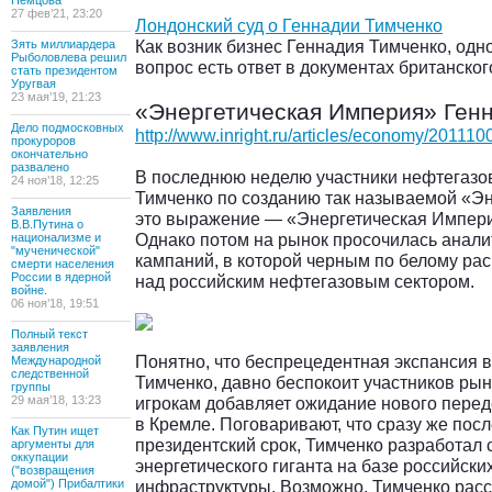
Немцова
27 фев’21, 23:20
Лондонский суд о Геннадии Тимченко
Как возник бизнес Геннадия Тимченко, одн
Зять миллиардера
Рыболовлева решил
вопрос есть ответ в документах британског
стать президентом
Уругвая
23 мая’19, 21:23
«Энергетическая Империя» Ген
Дело подмосковных
http://www.inright.ru/articles/economy/201110
прокуроров
окончательно
развалено
В последнюю неделю участники нефтегазо
24 ноя’18, 12:25
Тимченко по созданию так называемой «Эн
Заявления
это выражение — «Энергетическая Империя
В.В.Путина о
Однако потом на рынок просочилась аналит
национализме и
"мученической"
кампаний, в которой черным по белому ра
смерти населения
России в ядерной
над российским нефтегазовым сектором.
войне.
06 ноя’18, 19:51
Полный текст
заявления
Понятно, что беспрецедентная экспансия 
Международной
следственной
Тимченко, давно беспокоит участников рынк
группы
29 мая’18, 13:23
игрокам добавляет ожидание нового перед
в Кремле. Поговаривают, что сразу же по
Как Путин ищет
президентский срок, Тимченко разработал
аргументы для
оккупации
энергетического гиганта на базе российск
("возвращения
домой") Прибалтики
инфраструктуры. Возможно, Тимченко расс