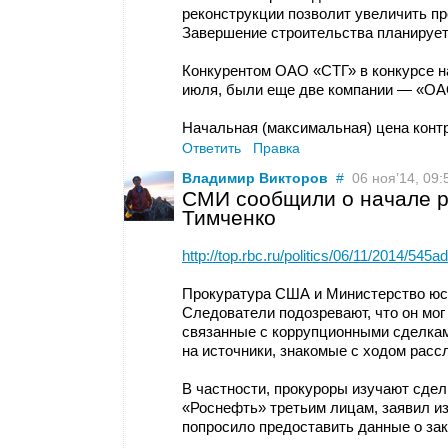
реконструкции позволит увеличить п
Завершение строительства планируетс
Конкурентом ОАО «СТГ» в конкурсе н
июля, были еще две компании — «ОА
Начальная (максимальная) цена контр
Ответить
Правка
Владимир Викторов
#
06 ноя’14, 09:
СМИ сообщили о начале р
Тимченко
http://top.rbc.ru/politics/06/11/2014/54
Прокуратура США и Министерство юст
Следователи подозревают, что он мо
связанные с коррупционными сделкам
на источники, знакомые с ходом расс
В частности, прокуроры изучают сдел
«Роснефть» третьим лицам, заявил и
попросило предоставить данные о зак