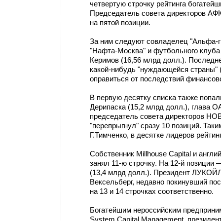
четвертую строчку рейтинга богатейш
Председатель совета директоров АФК
на пятой позиции.
За ним следуют совладелец "Альфа-г
"Нафта-Москва" и футбольного клуба 
Керимов (16,56 млрд долл.). Последн
какой-нибудь "нуждающейся страны" (
оправиться от последствий финансово
В первую десятку списка также попал
Дерипаска (15,2 млрд долл.), глава 
председатель совета директоров НОВ
"перепрыгнул" сразу 10 позиций. Так
Г.Тимченко, в десятке лидеров рейти
Собственник Millhouse Capital и англ
занял 11-ю строчку. На 12-й позиции
(13,4 млрд долл.). Президент ЛУКОЙЛ
Вексельберг, недавно покинувший пос
на 13 и 14 строчках соответственно.
Богатейшим нероссийским предприним
System Capital Management, президен