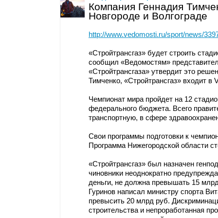
Компания Геннадия Тимче
Новгороде и Волгограде
http://www.vedomosti.ru/sport/news/339
«Стройтрансгаз» будет строить стади
сообщил «Ведомостям» представитель
«Стройтрансгаза» утвердит это решен
Тимченко, «Стройтрансгаз» входит в V
Чемпионат мира пройдет на 12 стадион
федерального бюджета. Всего правит
транспортную, в сфере здравоохранени
Свои программы подготовки к чемпион
Программа Нижегородской области сто
«Стройтрансгаз» был назначен генпо
чиновники неоднократно предупрежда
деньги, не должна превышать 15 млрд
Гуринов написал министру спорта Ви
превысить 20 млрд руб. Дискриминац
строительства и непроработанная пр