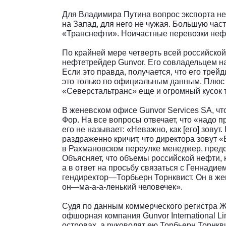
Для Владимира Путина вопрос экспорта не
на Запад, для него не чужая. Большую час
«Транснефти». Ноичастные перевозки нефт
По крайней мере четверть всей российско
нефтетрейдер Gunvor. Его совладельцем 
Если это правда, получается, что его трей
это только по официальным данным. Плюс 
«Северстальтранс» еще и огромный кусок 
В женевском офисе Gunvor Services SA, что
Фор. На все вопросы отвечает, что «надо
его не называет: «Неважно, как [его] зову
раздраженно кричит, что директора зовут «
в Рахмановском переулке менеджер, пред
Объясняет, что объемы российской нефти, 
а в ответ на просьбу связаться с Геннади
гендиректор—Торбьерн Торнквист. Он в же
он—ма-а-а-ленький человечек».
Судя по данным коммерческого регистра Ж
офшорная компания Gunvor International Li
островах, а руководят ею Торбьерн Торнк