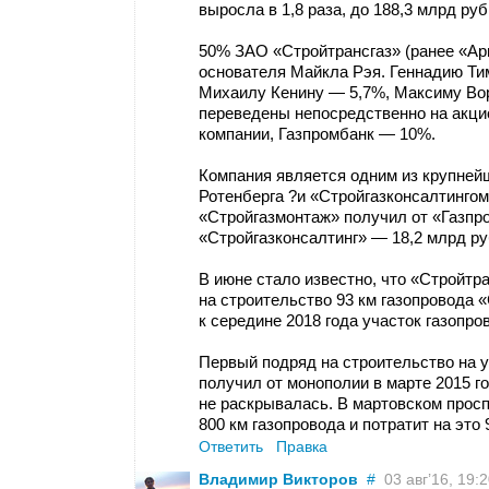
выросла в 1,8 раза, до 188,3 млрд руб
50% ЗАО «Стройтрансгаз» (ранее «Арг
основателя Майкла Рэя. Геннадию Ти
Михаилу Кенину — 5,7%, Максиму Вор
переведены непосредственно на акцио
компании, Газпромбанк — 10%.
Компания является одним из крупней
Ротенберга ?и «Стройгазконсалтингом
«Стройгазмонтаж» получил от «Газпро
«Стройгазконсалтинг» — 18,2 млрд ру
В июне стало известно, что «Стройтр
на строительство 93 км газопровода 
к середине 2018 года участок газопр
Первый подряд на строительство на 
получил от монополии в марте 2015 г
не раскрывалась. В мартовском просп
800 км газопровода и потратит на это 
Ответить
Правка
Владимир Викторов
#
03 авг’16, 19: