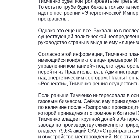
Тимченко будет контролировать не треть эс
То есть по трубе будет бежать только та н
идет о построении «Энергетической Импер
прекращены.
Однако это еще не все. Буквально в после
существующей политической неопределенно
руководство страны в выдаче ему «лиценз
Согласно этой информации, Тимченко план
имеющийся конфликт с вице-премьером Иг
управлении компанией» под его кураторств
перейти из Правительства в Администраци
над энергетическим сектором. Планы Генн
«Роснефти», Тимченко решил осуществить 
Если раньше Тимченко интересовала в осн
газовым бизнесом. Сейчас ему принадлеж
по величине после «Газпрома» производит
которой принадлежит огромное и богатое
Тимченко владеет крупной долей в Ангаро
завода по производству сжиженного приро
владеет 79,6% акций ОАО «Стройтрансгаз»
и обустройстве месторождений. Все эти ак