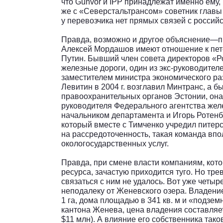
что Gunvor и IPP принадлежат именно ему,
же с «Северстальтрансом» советник главы
у перевозчика нет прямых связей с россий
Правда, возможно и другое объяснение—п
Алексей Мордашов имеют отношение к пете
Путин. Бывший член совета директоров «Р
железные дороги, один из экс-руководител
заместителем министра экономического ра
Левитин в 2004 г. возглавил Минтранс, а 
правоохранительных органов Эстонии, она
руководителя Федерального агентства жел
начальником департамента и Игорь Ротенбе
который вместе с Тимченко учредил питер
на рассредоточенность, такая команда вп
окологосударственных услуг.
Правда, при смене власти компаниям, кот
ресурса, зачастую приходится туго. Но тре
связаться с ним не удалось. Вот уже четы
неподалеку от Женевского озера. Владение
1 га, дома площадью в 341 кв. м и «подзем
кантона Женева, цена владения составляет
$11 млн). А влияние его собственника так