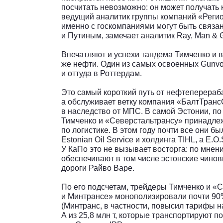
посчитать невозможно: он может получать 
ведущий аналитик группы компаний «Регио
именно с госкомпаниями могут быть связа
и Путиным, замечает аналитик Ray, Man & G
Впечатляют и успехи тандема Тимченко и 
же нефти. Один из самых освоенных Gunv
и оттуда в Роттердам.
Это самый короткий путь от нефтеперераб
а обслуживает ветку компания «БалтТранс
в наследство от МПС. В самой Эстонии, по
Тимченко и «Северстальтрансу» принадлеж
по логистике. В этом году почти все они 
Estonian Oil Service и холдинга TIHL, a E
У КаПо это не вызывает восторга: по мнен
обеспечивают в том числе эстонские чинов
дороги Райво Варе.
По его подсчетам, трейдеры Тимченко и «
и Минтрансе» монополизировали почти 90%
(Минтранс, в частности, повысил тарифы 
А из 25,8 млн т, которые транспортируют п