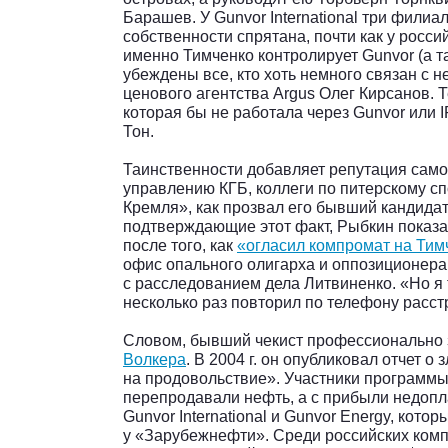
Барашев. У Gunvor International три фили
собственности спрятана, почти как у росси
именно Тимченко контролирует Gunvor (а т
убеждены все, кто хоть немного связан с
ценового агентства Argus Олег Кирсанов. 
которая бы не работала через Gunvor или 
Тон.
Таинственности добавляет репутация само
управлению КГБ, коллеги по питерскому с
Кремля», как прозвал его бывший кандида
подтверждающие этот факт, Рыбкин показа
после того, как
«огласил компромат на Тим
офис опального олигарха и оппозиционера 
с расследованием дела Литвиненко. «Но я
несколько раз повторил по телефону расс
Словом, бывший чекист профессионально
Волкера
. В 2004 г. он опубликовал отчет 
на продовольствие». Участники программ
перепродавали нефть, а с прибыли недопл
Gunvor International и Gunvor Energy, кото
у «Зарубежнефти». Среди российских ком