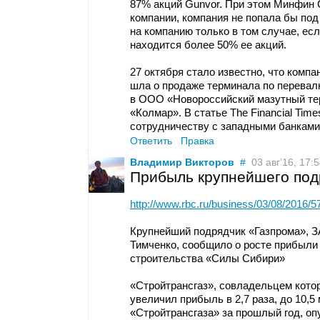
87% акций Gunvor. При этом Минфин 
компании, компания не попала бы под
на компанию только в том случае, ес
находится более 50% ее акций.
27 октября стало известно, что компа
шла о продаже терминала по перевалк
в ООО «Новороссийский мазутный те
«Колмар». В статье The Financial Tim
сотрудничеству с западными банками,
Ответить
Правка
Владимир Викторов
#
03 авг’16, 17:54
Прибыль крупнейшего подр
http://www.rbc.ru/business/03/08/201
Крупнейший подрядчик «Газпрома», З
Тимченко, сообщило о росте прибыли 
строительства «Силы Сибири»
«Стройтрансгаз», совладельцем котор
увеличил прибыль в 2,7 раза, до 10,5
«Стройтрансгаза» за прошлый год, о