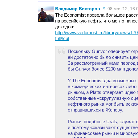
Владимир Викторов
#
08 мая’12, 16:
The Economist провела большое рассл
на российскую нефть, что могло нане
доходов:
http://www.vedomosti.ru/library/news/
full#cut
Поскольку Gunvor оперирует огр
ей достаточно было снизить цену
За рассмотренный нами период в
бы Gunvor более $200 млн допо
У The Economist два возможных
в коммерческих интересах либо
рынком, а Platts отвергает идею
собственные «скрупулезную оцен
нефтяного рынка мог быть иска
отправившихся в Женеву.
Рынки, подобные Urals, служат 
и поэтому «оказывают существе
на финансовые рынки и мировую