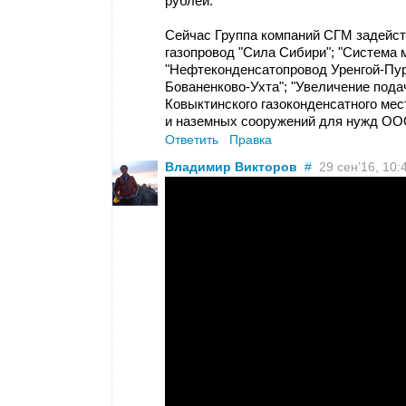
рублей.
Сейчас Группа компаний СГМ задейст
газопровод "Сила Сибири"; "Система м
"Нефтеконденсатопровод Уренгой-Пур
Бованенково-Ухта"; "Увеличение пода
Ковыктинского газоконденсатного мес
и наземных сооружений для нужд ООО
Ответить
Правка
Владимир Викторов
#
29 сен’16, 10: