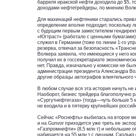
барреля иракской нефти доходила до $5, т
доходами нефтетрейдеры, по мнению Волк
Для махинаций нефтяники старались привл
определение вполне подходит, поскольку л
с будущим первым заместителем гендире
«Югтраст» (работало с ценными бумагами)
служил в Германии (тоже по линии 1-го уп
резерва, отвечал за безопасность «Транс
Волкера заявила, что имеющиеся у него ко
получил их в госсекретариате экономическ
нет. Правда, изначально у комиссии не бы
администрации президента Александра Вол
другие образцы автографов влиятельного ч
В любом случае вся эта история ничуть не
Наоборот, бизнес трейдера благополучно р
«Сургутнефтегаза» (тогда—чуть больше 5 мл
не входила и в пятерку крупнейших россий
Сейчас «Роснефть» выбилась на второе м
и на Gunvor приходится уже треть ее экспо
«Газпромнефти» (8,5 млн т) и небольшие о
набирается на 55 млн т с лишним. Сколько