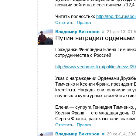
позиции рейтинга с состоянием в 12,4
Читать полностью:
http://top.rbc.ru/so
Ответить
Правка
Владимир Викторов
#
21 дек’13, 01:
Путин наградил орденами 
Гражданки Финляндии Елена Тимченко
сотрудничества с Россией
http://www.vedomosti.ru/politics/news/2
Указ о награждении Орденами Дружбы
Тимченко и Ксении Франк, президент 
kremlin.ru. Награды они получили за 
научных и культурных связей и актив
Елена — супруга Геннадия Тимченко, 
Ксения Франк — его младшая дочь. 
Сергея Франка, рассказывали знаком
Ответить
Правка
Владимир Викторов
#
29 сен’14, 20: