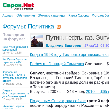
Афиша
Объявления
Желтые страницы
Карта Сарова
Фотоальбо
Форумы
:
Политика
Последние
Путин, нефть, газ, Gun
на форуме:
Владимир Викторов
- 27 окт’11, 03:3
Как Путин боролся с
коррупцией
11 ноя’23, 13:38
Когда в 1998 году Тимченко организовал к
Как Путин боролся с
тарифами ЖКХ
Forbes.ru: Геннадий Тимченко
Состояние: $
11 ноя’23, 13:36
Корпорация
Gunvor
, нефтяной трейдер, Основана в 19
«Россия». Путин с
Владельцы — Геннадий Тимченко, Торбьорн
друзьями поделили
страну
партнер (его имя и размер доли не раскры
14 мар’21, 00:27
и Торнквиста).
Путин и
Выручка в 2007 г. — $43 млрд,
2010 — $65 
благотворительность
для больных детей
13 мар’21, 23:56
По данным Gunvor, она сейчас
третий неф
нефти и нефтепродуктов из России — от «
Убийство Бориса