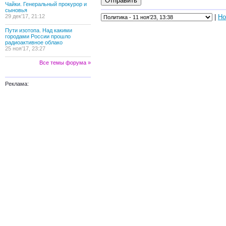
Чайки. Генеральный прокурор и
сыновья
29 дек’17, 21:12
|
Но
Пути изотопа. Над какими
городами России прошло
радиоактивное облако
25 ноя’17, 23:27
Все темы форума »
Реклама: