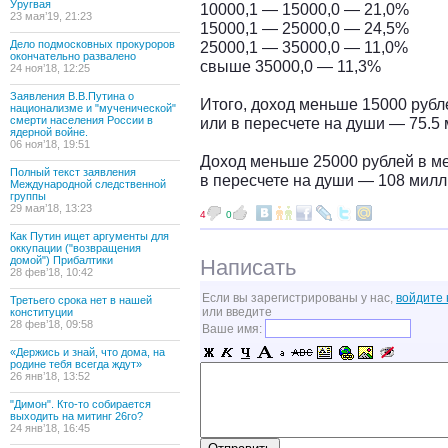
Уругвая
10000,1 — 15000,0 — 21,0%
23 мая’19, 21:23
15000,1 — 25000,0 — 24,5%
Дело подмосковных прокуроров
25000,1 — 35000,0 — 11,0%
окончательно развалено
свыше 35000,0 — 11,3%
24 ноя’18, 12:25
Заявления В.В.Путина о
Итого, доход меньше 15000 рубл
национализме и "мученической"
смерти населения России в
или в пересчете на души — 75.5
ядерной войне.
06 ноя’18, 19:51
Доход меньше 25000 рублей в м
Полный текст заявления
в пересчете на души — 108 милл
Международной следственной
группы
29 мая’18, 13:23
4
0
Как Путин ищет аргументы для
оккупации ("возвращения
домой") Прибалтики
Написать
28 фев’18, 10:42
Если вы зарегистрированы у нас,
войдите 
Третьего срока нет в нашей
или введите
конституции
28 фев’18, 09:58
Ваше имя:
«Держись и знай, что дома, на
родине тебя всегда ждут»
26 янв’18, 13:52
"Димон". Кто-то собирается
выходить на митинг 26го?
24 янв’18, 16:45