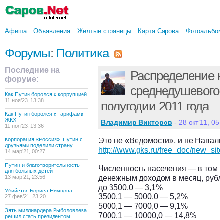
Афиша
Объявления
Желтые страницы
Карта Сарова
Фотоальбо
Форумы
:
Политика
Последние на
Распределение 
форуме:
среднедушевого 
Как Путин боролся с коррупцией
11 ноя’23, 13:38
полугодии 2011 года
Как Путин боролся с тарифами
ЖКХ
Владимир Викторов
- 28 окт’11, 05
11 ноя’23, 13:36
Это не «Ведомости», и не Наваль
Корпорация «Россия». Путин с
друзьями поделили страну
http://www.gks.ru/free_doc/new_si
14 мар’21, 00:27
Путин и благотворительность
Численность населения — в том
для больных детей
денежным доходом в месяц, руб
13 мар’21, 23:56
до 3500,0 — 3,1%
Убийство Бориса Немцова
3500,1 — 5000,0 — 5,2%
27 фев’21, 23:20
5000,1 — 7000,0 — 9,1%
Зять миллиардера Рыболовлева
7000,1 — 10000,0 — 14,8%
решил стать президентом